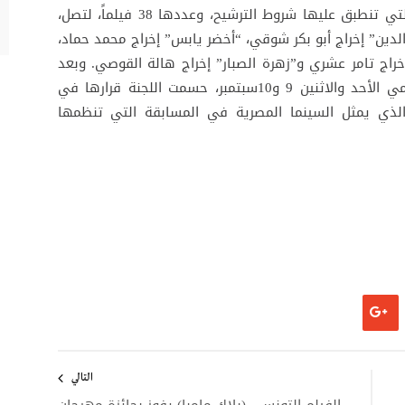
اللجنة، بالاجماع، على تصفية الأفلام المصرية، التي تنطبق عليها شروط الترشيح، وعددها 38 فيلماً، لتصل،
قط، هي :”يوم الدين” إخراج أبو بكر شوقي، “أخضر يابس” إخراج محمد حماد،
خراج تامر عشري و”زهرة الصبار” إخراج هالة القوصي. وبعد
مشاهدة الأفلام الخمسة في عروض خاصة يومي الأحد والاثنين 9 و10سبتمبر، حسمت اللجنة قرارها في
يلم الذي يمثل السينما المصرية في المسابقة التي تنظمها
التالي
الفيلم التونسي (بلاك مامبا) يفوز بجائزة مهرجان