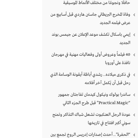
حافلًا ونجومًا من مختلف الأنماط الموسيقية
وفاة المخرج البريطاني جاستن هاردي قبل أسابيع من
عرض فيلمه الجديد
إيمي باسكال تكشف موعد الإعلان عن جيمس بوند
الجديد
40 فيلماً وعروض أولى وفعاليات مهنية في مهرجان
نافذة على أوروبا
في ذكرى ميلاده.. رشدي أباظة أيقونة الوسامة الذي
رحل قبل أن يُكمل آخر أفلامه
ساندرا بولوك ونيكول كيدمان تفاجئان جمهور
“Practical Magic” قبل طرح الجزء الثاني
عودة الرجل العنكبوت تشعل شباك التذاكر وتمنح
سوني أكبر افتتاح في تاريخها
“الحفرة”.. أحدث إصدارات إدريس الروخ تجمع بين