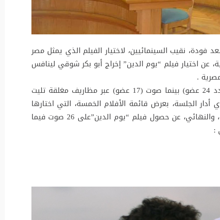
عد فودة، نقيب السينمائيين، لاختيار الفيلم الذي يمثل مصر
 عن اختيار فيلم “يوم الدين” إخراج أبو بكر شوقي لينافس
مصرية .
حضر الجلسة، التي أنهت بها اللجنة أعمالها، (عدد 24 عضو) بينما صوت (17 عضو) عبر مظاريف مغلقة تليت
 أدار الجلسة، بعرض قائمة الأفلام الخمسة، التي اختارها
الأعضاء في اجتماع سابق، أسفر التصويت السري، والنهائي، عن حصول فيلم “يوم الدين”على 26 صوت فيما
 :