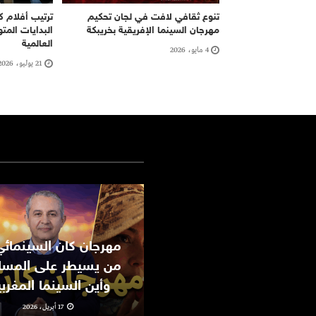
تنوع ثقافي لافت في لجان تحكيم
ترتيب أفلام ك
مهرجان السينما الإفريقية بخريبكة
البدايات المت
العالمية
4 مايو، 2026
21 يوليو، 2026
من يسيطر على المسا
وأين السينما المغرب
17 أبريل، 2026