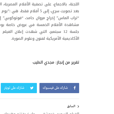
بعد تصويت سري، إلى 5 أفلام ف
“تراب الماس” إخراج مروان حامد، “فوتوكوبي” إ
جلسة 12 سبتمبر، التي شهدت إعلان الف
الأكاديمية الأمريكية لفنون وعلوم الصورة.
تقرير من إنجاز: مجدي الطيب
شارك على فيسبوك
شارك على تويتر
تصفّح
المقالات
السابق
الفيلم السوري (دمشق … حلب) يفتتح مهرجان