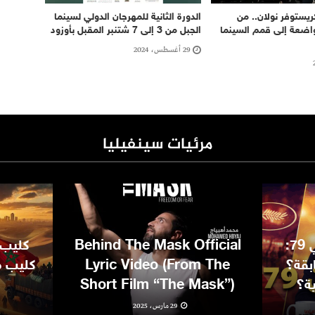
ريستوفر نولان.. من
الدورة الثانية للمهرجان الدولي لسينما
واضعة إلى قمم السينما
الجبل من 3 إلى 7 شتنبر المقبل بأوزود
29 أغسطس، 2024
مرئيات سينفيليا
مهرجان كان السينمائي 79:
Behind The Mask Official
كليب 
بقة؟
Lyric Video (From The
كليب مغ
ية؟
Short Film “The Mask”)
29 مارس، 2025