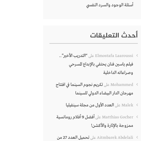
أسئلة الوجود والسرد النفسي
أحدث التعليقات
“التدريب الأخير”..
Elmostafa Laaroussi
على
فيلم ياسين فنان يحتفي بالإبداع المسرحي
وصراعاته الداخلية
تكريم نجوم السينما في افتتاح
Mohammed
على
مهرجان الدار البيضاء الدولي للسينما
العدد الأول من مجلة سينفيليا
Malek
على
أفضل 9 أفلام رومانسية
Matthias Gocher
على
ممزوجة بالإثارة والأكشن!
تحميل العدد 27 من
Aitmbarek Abdelali
على