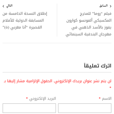
تصفّح
المقالات
السابق
التالي
فيلم “روما” للمخرج
إطلاق النسخة الخامسة من
المكسيكي ألفونسو كوارون
المسابقة الدولية للأفلام
يفوز بالأسد الذهبي في
القصيرة “آنا مغربي (ة)”
مهرجان البندقية السينمائي
اترك تعليقاً
لن يتم نشر عنوان بريدك الإلكتروني.
الحقول الإلزامية مشار إليها بـ
*
الاسم
*
البريد الإلكتروني
*