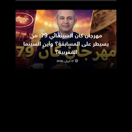
مهرجان كان السينمائي 79: من
ic
يسيطر على المسابقة؟ وأين السينما
m
المغربية؟
17 أبريل، 2026