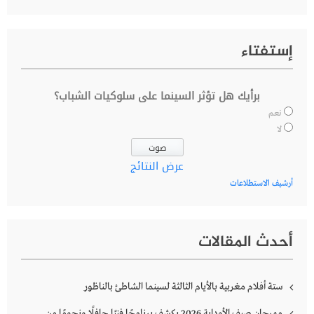
إستفتاء
برأيك هل تؤثر السينما على سلوكيات الشباب؟
نعم
لا
عرض النتائج
أرشيف الاستطلاعات
أحدث المقالات
ستة أفلام مغربية بالأيام الثالثة لسينما الشاطئ بالناظور
مهرجان صيف الأوداية 2026 يكشف برنامجًا فنيًا حافلًا ونجومًا من