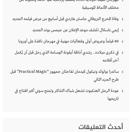
مختلف الأنماط الموسيقية
وفاة المخرج البريطاني جاستن هاردي قبل أسابيع من عرض فيلمه الجديد
إيمي باسكال تكشف موعد الإعلان عن جيمس بوند الجديد
40 فيلماً وعروض أولى وفعاليات مهنية في مهرجان نافذة على أوروبا
في ذكرى ميلاده.. رشدي أباظة أيقونة الوسامة الذي رحل قبل أن يُكمل
آخر أفلامه
ساندرا بولوك ونيكول كيدمان تفاجئان جمهور “Practical Magic” قبل
طرح الجزء الثاني
عودة الرجل العنكبوت تشعل شباك التذاكر وتمنح سوني أكبر افتتاح في
تاريخها
أحدث التعليقات