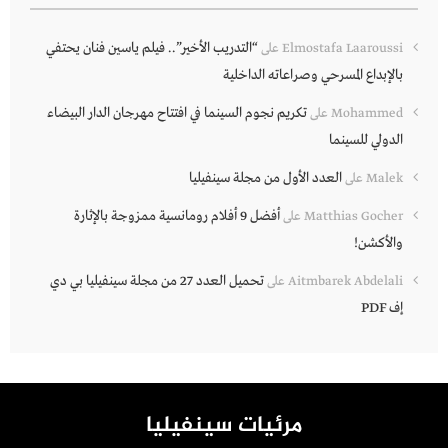
“التدريب الأخير”.. فيلم ياسين فنان يحتفي
Elmostafa Laaroussi
على
بالإبداع المسرحي وصراعاته الداخلية
تكريم نجوم السينما في افتتاح مهرجان الدار البيضاء
Mohammed
على
الدولي للسينما
العدد الأول من مجلة سينفيليا
Malek
على
أفضل 9 أفلام رومانسية ممزوجة بالإثارة
Matthias Gocher
على
والأكشن!
تحميل العدد 27 من مجلة سينفيليا بي دي
Aitmbarek Abdelali
على
إف PDF
مرئيات سينفيليا