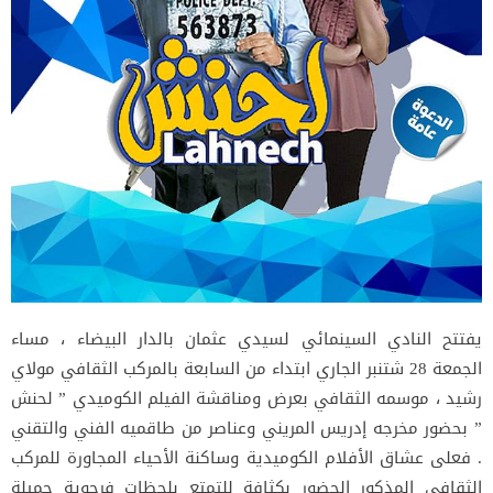
يفتتح النادي السينمائي لسيدي عثمان بالدار البيضاء ، مساء
الجمعة 28 شتنبر الجاري ابتداء من السابعة بالمركب الثقافي مولاي
رشيد ، موسمه الثقافي بعرض ومناقشة الفيلم الكوميدي ” لحنش
” بحضور مخرجه إدريس المريني وعناصر من طاقميه الفني والتقني
. فعلى عشاق الأفلام الكوميدية وساكنة الأحياء المجاورة للمركب
الثقافي المذكور الحضور بكثافة للتمتع بلحظات فرجوية جميلة