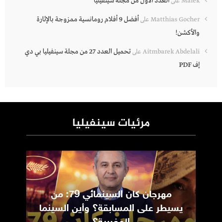
العدد الأول من مجلة سينفيليا
Malek
على
أفضل 9 أفلام رومانسية ممزوجة بالإثارة
Matthias Gocher
على
والأكشن!
تحميل العدد 27 من مجلة سينفيليا بي دي
Aitmbarek Abdelali
على
إف PDF
مرئيات سينفيليا
مهرجان كان السينمائي 79: من
ic
يسيطر على المسابقة؟ وأين السينما
m