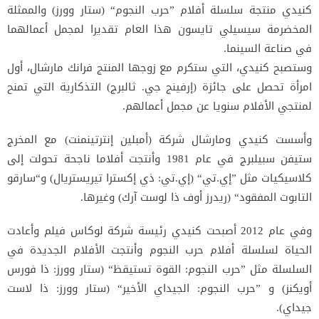
كنيدي منتجة سلسلة أفلام ”حرب النجوم“ (ستار وورز) والممثلة
المخضرمة سيسيلي تايسون هذا العام تقديرا لمجمل أعمالهما
في صناعة السينما.
وستصبح كنيدي، التي ستكرم مع زوجها المنتج فرانك مارشال، أول
امرأة تحصل على جائزة (إرفينج جي. ثالبرج) التذكارية التي تمنح
لمنتجي الأفلام سنويا عن مجمل أعمالهم.
وأسست كنيدي ومارشال شركة (أمبلين إنترتينمنت) مع المخرج
ستيفن سبيلبرج في عام 1981 وأنتجت أفلاما ناجحة تحولت إلى
كلاسيكيات مثل ”إي.تي“ (إي.تي: ذي إكسترا تيريستريال) و“سارقو
التابوت المفقود“ (ريدرز أوف ذا لوست آرك) وغيرها.
وفي عام 2012 أصبحت كنيدي رئيسة شركة لوكاس فيلم وأعادت
الحياة لسلسلة أفلام حرب النجوم وأنتجت الأفلام الجديدة في
السلسلة مثل ”حرب النجوم: القوة تستيقظ“ (ستار وورز: ذا فورس
أويكنز) و ”حرب النجوم: الجيداي الأخير“ (ستار وورز: ذا لاست
جيداي).