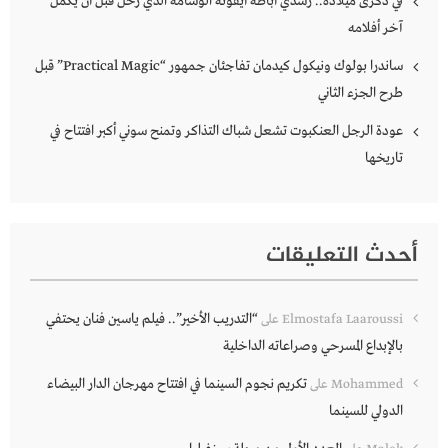
في ذكرى ميلاده.. رشدي أباظة أيقونة الوسامة الذي رحل قبل أن يُكمل
آخر أفلامه
ساندرا بولوك ونيكول كيدمان تفاجئان جمهور “Practical Magic” قبل
طرح الجزء الثاني
عودة الرجل العنكبوت تشعل شباك التذاكر وتمنح سوني أكبر افتتاح في
تاريخها
أحدث التعليقات
“التدريب الأخير”.. فيلم ياسين فنان يحتفي
Elmostafa Laaroussi
على
بالإبداع المسرحي وصراعاته الداخلية
تكريم نجوم السينما في افتتاح مهرجان الدار البيضاء
Mohammed
على
الدولي للسينما