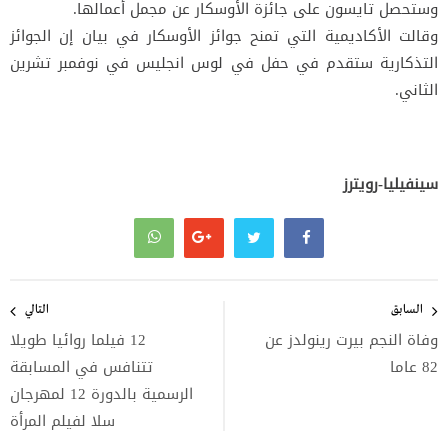
وستحصل تايسون على جائزة الأوسكار عن مجمل أعمالها.
وقالت الأكاديمية التي تمنح جوائز الأوسكار في بيان إن الجوائز
التذكارية ستقدم في حفل في لوس انجليس في نوفمبر تشرين
الثاني.
سينفيليا-رويترز
تصفّح
المقالات
السابق
التالي
وفاة النجم بيرت رينولدز عن
12 فيلما روائيا طويلا
82 عاما
تتنافس في المسابقة
الرسمية بالدورة 12 لمهرجان
سلا لفيلم المرأة