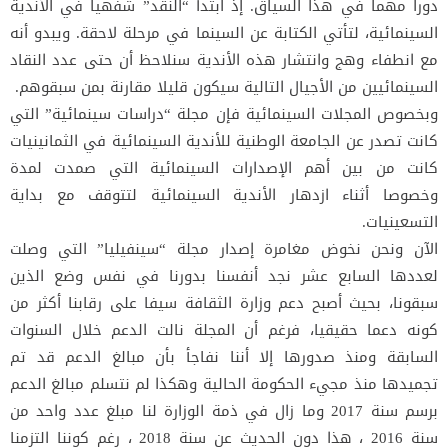
دورا مهما في هذا السياق. إذ ابتدأ “النقد” شفهيا في الأندية
السينمائية، لتأتي الكتابة عن السينما في مرحلة لاحقة. ويبدو أنه
مع انطفاء وهج وانتشار هذه الأندية سنلاحظ أن حتى عدد النقاد
السينمائيين من الأجيال التالية سيكون قليلا مقارنة بمن سبقوهم.
وبخصوص المجلات السينمائية فإن مجلة “دراسات سينمائية” التي
كانت تصدر عن الجامعة الوطنية للأندية السينمائية في الثمانينيات
كانت من بين أهم الإصدارات السينمائية التي صمدت لمدة
وخصوصا أثناء ازدهار الأندية السينمائية لتتوقف مع بداية
التسعينيات.
الآن ونحن نخوض مغامرة إصدار مجلة “سينفيليا” التي وصلت
لعددها السابع عشر نجد أنفسنا بدورنا في نفس وضع الذين
سبقونا، بحيث أصبح دعم وزارة الثقافة سيفا على رقابنا أكثر من
كونه دعما حقيقيا، فرغم أن المجلة نالت الدعم خلال السنوات
السابقة ومنذ صدورها إلا أننا نفاجأ بأن مبالغ الدعم قد تم
تجميدها منذ مجيء الحكومة الحالية وهكذا لم نتسلم مبالغ الدعم
برسم سنة 2017 وما زال في ذمة الوزارة لنا مبلغ عدد واحد من
سنة 2016 ، هذا دون الحديث عن سنة 2018 ، رغم كوننا التزمنا