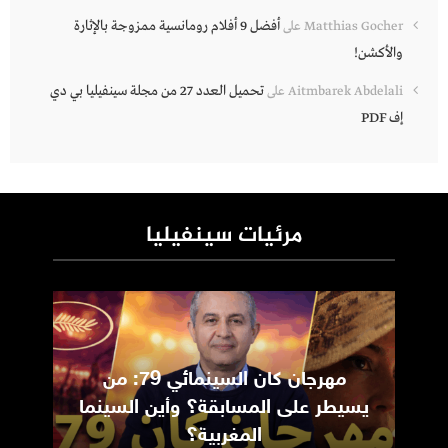
أفضل 9 أفلام رومانسية ممزوجة بالإثارة
Matthias Gocher
على
والأكشن!
تحميل العدد 27 من مجلة سينفيليا بي دي
Aitmbarek Abdelali
على
إف PDF
مرئيات سينفيليا
مهرجان كان السينمائي 79: من
ic
يسيطر على المسابقة؟ وأين السينما
m
المغربية؟