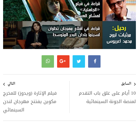
تصفّح
المقالات
السابق
التالي
10 أيام على غلق باب التقدم
فيلم الإثارة (ويدوز) للمخرج
لمنصة الجونة السينمائية
مكوين يفتتح مهرجان لندن
السينمائي