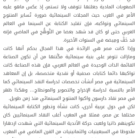
الصعوبات المادية جعلتها تتوقف ولا تستمر، إذ عكس ماهو عليه
الأمر في الغرب حيث المجلات السينمائية ضرورة تُساير المنتوج
السينمائي وتواكبه، فإن تقليد الكتابة عن السينما في العالم
العربي حتى لو كان قد شهد بعضا من التَّوهُّج في الماضي فإنه
قد خَفَّ ومِيضه في السنوات الأخيرة.
وإذا كانت مصر هي الرائدة في هذا المجال بحكم أنها كانت
ومازالت تتوفر على بنية سينمائية مكَّنتها من أن تكون الصناعة
القائمة الذات الوحيدة في العالم العربي، فإن هذه الصناعة كانت
تواكبها دائما كتابات صحفية أو نقدية متخصصة، بل إن المعاهد
السينمائية في مصر أنشأت تخصصات لدراسة النقد السينمائي كما
الأمر بالنسبة لدراسة الإخراج والتصوير والمونطاج… وهكذا ظهر
في مصر نقاد دارسون واكبوا المنتوج السينمائي منذ زمن طويل.
لكن في دول عربية أخرى، كانت نشأة وتطور الكتابة السينمائية
مختلفا عن مصر، فمثلا في المغرب أغلب النقاد السينمائيين كان
تكوينهم ذاتيا ولعبت حركة الأندية السينمائية التي شهدت ازدهارا
ملحوظا في السبعينيات والثمانينيات من القرن الماضي في المغرب