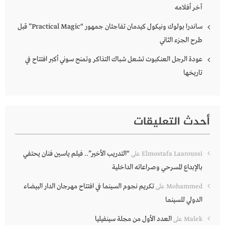
آخر أفلامه
ساندرا بولوك ونيكول كيدمان تفاجئان جمهور “Practical Magic” قبل
طرح الجزء الثاني
عودة الرجل العنكبوت تشعل شباك التذاكر وتمنح سوني أكبر افتتاح في
تاريخها
أحدث التعليقات
“التدريب الأخير”.. فيلم ياسين فنان يحتفي
Elmostafa Laaroussi
على
بالإبداع المسرحي وصراعاته الداخلية
تكريم نجوم السينما في افتتاح مهرجان الدار البيضاء
Mohammed
على
الدولي للسينما
العدد الأول من مجلة سينفيليا
Malek
على