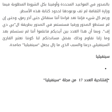
بالصدور في المواعيد المحددة وأوفينا بكل الشروط المطلوبة فيما
وزارة الثقافة لم تف بوعودها لحدود كتابة هذه الأسطر.
ورغم كل شيء فإننا نعد قراءنا أننا سنقاتل حتى آخر رمق، وحتى إن
لم نستطع الصدور ورقيا فسنستمر في الصدور بطريقة ال”بي دي
إف”. وبما أن هذا العدد بين أيديكم فاعلموا أننا لم نستسلم بعد
وما زلنا نقاوم وذلك بفضل مساندتكم لنا كوننا نعتبر القارئ
السينفيلي درعنا والسبب الذي ما زال يجعل “سينفيليا” صامدة.
سينفيليا
*إفتتاحية العدد 17 من مجلة “سينفيليا”