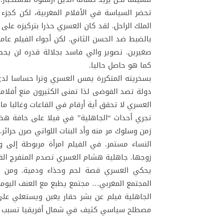
تحضر السياسة في الأفلام المغربية، لكن كجزء
الملك الراحل. لقد كان العسري حذرا بتركيزه ع
بالضبط ضد الحسن الثاني. لكن أجواء الفيلم عا
صغيرين. تصوير والي فاسد بجلالة قدره لن يحصل
كما هو حاصل حاليا.
بسخريته المتكررة يمس العسري وترا حساسا لدى
دولة تصد الفوضى لذا تمنى الكثيرون منع أفلامه
العسري لا تحقق أية أرقام في القاعات وغالبا ما
تجري أحداث “الجاهلية” في فيلا على حافة هضب
زمن وسلوك مر منه وأد البنات اللواتي صرن حرائر
النساء مستمر. في الفيلم امرأة مربوطة إلى و
زوجها. جاهلية هشام العسري تصدم المتفرج الف
يحكي العسري قصة لحم وحذاء ودمية. ومن خل
المجتمع المغربي… مجتمع يطبع مع العنف اليومي
مصطلح سياسي كثيف في شمال أفريقيا تسبب في 