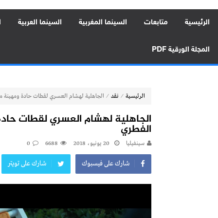
الرئيسية
متابعات
السينما المغربية
السينما العربية
ا
المجلة الورقية PDF
⁄
⁄
الرئيسية
نقد
الجاهلية لهشام العسري لقطات حادة ومهينة من
الجاهلية لهشام العسري لقطات حادة
الفطري
سينفيليا
20 يونيو، 2018
6688
0
شارك على فيسبوك
شارك على تويتر