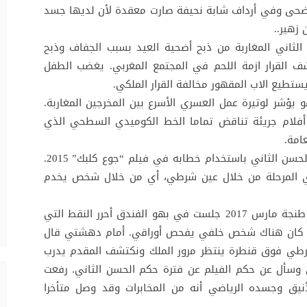
ضحى وفي أرداف شابة نحيفة صارت معقدة لأن لديها جسد
 زهير..
الثاني المغاربة من ذبح أضحية العيد بسبب الجفاف وذبح
ف القرار ازمة اللحم في المجتمع المغربي. يغضب الطفل
 يستطيع الاب المقهور مخالفة القرار الملكي.
و يؤشر لوتيرة عمل العسري الأسرع بين المخرجين المغاربة.
أفلام جريئة تناقض تماما الخط الكوميدي السطحي الذي
امة.
أين تكمن الجرأة؟ في تصفية الحساب مع عهد الحسن الثاني باستخدام خطابه في فيلم “جوع كلبك” 2015.
 الرأس” 2016 قدم العسري المرحلة من خلال عين شرطي، أي من خلال شخص يخدم
بعد عرض فيلم “ضربة في الرأس” في مهرجان طنجة مارس 2017 جلست في بهو الفندق أحرر النقط التي
هت كان هناك شخص خلفي يفحص أوراقي. أمام دهشتي قال
شرطي فوق قنطرة ينتظر مرور الملك ونكتشف المقدم يدرب
ي وسأل عن حكم الفيلم عن فترة حكم الحسن الثاني. رفعت
يق وجسده الرياضي أنه من المخابرات وقد وصل متأخرا