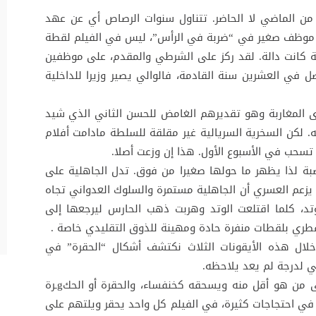
 من الماضي لا الحاضر. تتناول سنوات الرصاص أي عن عهد
لى موظف صغير في “ضربة في الرأس”، ليس في الفيلم لقطة
مة كانت دالة. لقد ركز على الشرطي والمقدم، على موظفين
 في العشرين سنة القادمة، فالوالي يصير وزيرا للداخلية
 المغاربة وهو تقديرهم الغامض للحسن الثاني الذي شيد
. لكن السخرية السريالية غير مقلقة للسلطة مادامت أفلام
 تسحب في الأسبوع الأول. هذا إن وزعت أصلا.
ة لذا يظهر ما حولها صغيرا من فوق. تدل الجاهلية على
. يزعم العسري أن الجاهلية مستمرة والسلوك العدواني تجاه
تد، كلما اقتلعت الوتد وهربت ذهب الحارس ليرجعها إلى
طري بلقطات منفرة حادة ومهينة للذوق التقليدي خاصة .
ال هذه الأيقونات الثلاث نكتشف أشكال “الحقرة” في
 لدرجة لم يعد يلاحظه.
الجاهلية فيلم عن بشر حقار يغبن ويستعلي على من هو أقل منه ويسحقه كخنفساء، والحقرة أو الحكgـرة
احتجاجات كثيرة، في الفيلم كل واحد يحقر ويلتهم على