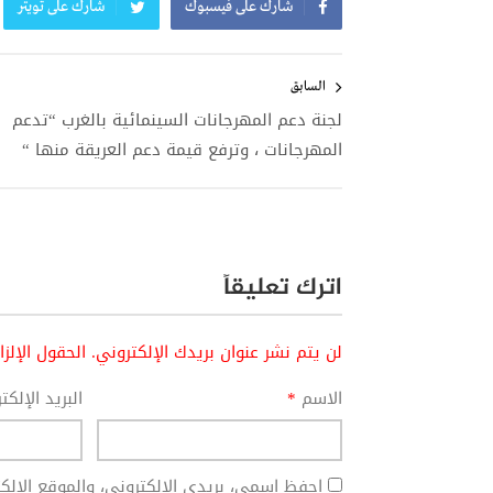
شارك على فيسبوك
شارك على تويتر
تصفّح
المقالات
السابق
لجنة دعم المهرجانات السينمائية بالغرب “تدعم
المهرجانات ، وترفع قيمة دعم العريقة منها “
اترك تعليقاً
لن يتم نشر عنوان بريدك الإلكتروني.
الحقول الإلز
الاسم
*
البريد الإلك
احفظ اسمي، بريدي الإلكتروني، والموقع الإل