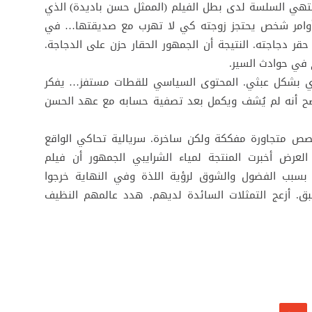
نتهي السلسة لدى بطل الفيلم (الممثل حسن باديدة) الذي
أوامر شخص يحتجز زوجته كي لا تهرب مع صديقتها… في
قر دجاجته. النتيجة أن الجمهور الحقار حزن على الدجاجة.
 في حوادث السير.
سري بشكل عبثي. المحتوى السياسي للقطات مستفز… يفكر
واضح أنه لم يُشف ويكمل بعد تصفية حسابه مع عهد الحسن
قصص متجاورة مفككة ولكن ساخرة. سريالية تحاكي الواقع
عرض أخبرت المنتجة لمياء الشرايبي الجمهور أن فيلم
بسبب الفضول والشوق لرؤية اللذة وفي النهاية خرجوا
. أزعج التمثلات السائدة لديهم. هدد عالمهم النظيف