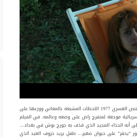
في “الجاهلية”، فيلمه الطويل الخامس 2018 اقتنص العسري 1977 اللحظات المشبعة بالمعاني ووزعها على
يالية موجعة لمتفرج راض على وضعه وعالمه. في الفيلم
على أنه الحذاء المجيد الذي قذف به جورج بوش في بغداد…
ر “يحقر” على حيوان صغير… طفل يريد خروف العيد الذي