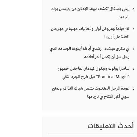
إيمي باسكال تكشف موعد الإعلان عن جيمس بوند
الجديد
40 فيلماً وعروض أولى وفعاليات مهنية في مهرجان
نافذة على أوروبا
في ذكرى ميلاده.. رشدي أباظة أيقونة الوسامة الذي
رحل قبل أن يُكمل آخر أفلامه
ساندرا بولوك ونيكول كيدمان تفاجئان جمهور
“Practical Magic” قبل طرح الجزء الثاني
عودة الرجل العنكبوت تشعل شباك التذاكر وتمنح
سوني أكبر افتتاح في تاريخها
أحدث التعليقات