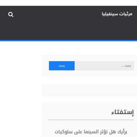
مرئيات سينفيليا
البحث
عن:
إستفتاء
برأيك هل تؤثر السينما على سلوكيات