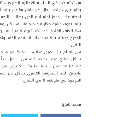
من تحته كما في السلسة الغذائية الطبيعية. ت
يحقر على دجاجة. بطل هو عامل مقهور ينفذ 
لحظة غضب وعجز امام ابنه الذي يطالب باللحم ح
بينما يموت عشرة مغاربة ويجرح مآت في كل يوم
هذا العنف الفادح هو الذي تبرزه كاميرا الع
المخرج مهنته بالكاميرا لذلك لا يقدم الخام، 
الثاني
في الفيلم ثراء بصري ودلالي، سخرية مريرة، 
بشكل مبالغ فيه لتصدم المتلقي… قبل بدأ ال
“الجاهلية” ليس سينما نظيفة… كثيرون بقوا 
غاضبين. لقد استفزهم العسري بشكل غير مسبق
الموجود في قلوبهم لا في الشارع.
محمد بنعزيز