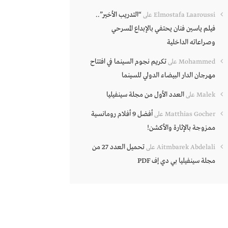
“التدريب الأخير”..
Elmostafa Laaroussi
على
فيلم ياسين فنان يحتفي بالإبداع المسرحي
وصراعاته الداخلية
تكريم نجوم السينما في افتتاح
Mohammed
على
مهرجان الدار البيضاء الدولي للسينما
العدد الأول من مجلة سينفيليا
Malek
على
أفضل 9 أفلام رومانسية
Matthias Gocher
على
ممزوجة بالإثارة والأكشن!
تحميل العدد 27 من
Aitmbarek Abdelali
على
مجلة سينفيليا بي دي إف PDF