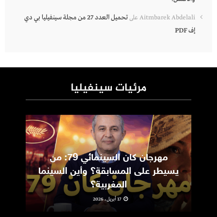
تحميل العدد 27 من مجلة سينفيليا بي دي
Aitmbarek Abdelali
على
إف PDF
مرئيات سينفيليا
مهرجان كان السينمائي 79: من
ic
يسيطر على المسابقة؟ وأين السينما
m
المغربية؟
17 أبريل، 2026