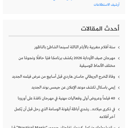
أرشيف الاستطلاعات
أحدث المقالات
ستة أفلام مغربية بالأيام الثالثة لسينما الشاطئ بالناظور
مهرجان صيف الأوداية 2026 يكشف برنامجًا فنيًا حافلًا ونجومًا من
مختلف الأنماط الموسيقية
وفاة المخرج البريطاني جاستن هاردي قبل أسابيع من عرض فيلمه الجديد
إيمي باسكال تكشف موعد الإعلان عن جيمس بوند الجديد
40 فيلماً وعروض أولى وفعاليات مهنية في مهرجان نافذة على أوروبا
في ذكرى ميلاده.. رشدي أباظة أيقونة الوسامة الذي رحل قبل أن يُكمل
آخر أفلامه
ساندرا بولوك ونيكول كيدمان تفاجئان جمهور “Practical Magic” قبل