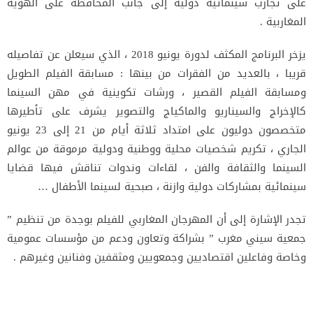
على تجارب سينمائية دولية إلى جانب المحافظة على الهوية
المغاربية .
يزخر البرنامج المكثف لدورة يونيو 2018 ، الذي سيعلن عن تفاصيله
قريبا ، بالعديد من الفقرات من بينها : مسابقة الفيلم الطويل
ومسابقة الفيلم القصير ، ورشات تكوينية في مهن السينما
كالإخراج والسيناريو والماكياج والتصوير يشرف على تأطيرها
متخصصون دوليون على امتداد ثلاثة أيام من 21 إلى 23 يونيو
الجاري ، تكريم شخصيات محلية ووطنية ودولية مرموقة من عوالم
السينما والثقافة والفن ، لقاءات وندوات تناقش فيها قضايا
سينمائية بمشاركات دولية وازنة ، صبحية لسينما الأطفال …
تجدر الإشارة إلى أن المهرجان المغاربي للفيلم بوجدة من تنظيم ”
جمعية سيني مغرب ” بشراكة وتعاون ودعم من مؤسسات عمومية
وخاصة وفاعلين اقتصاديين وجمعويين ومثقفين وفنانين وغيرهم .