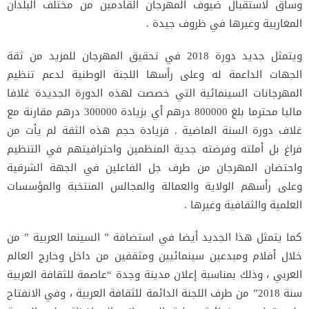
وساق لاستقبال ضيوف المهرجان القادمين من مختلف البلدان
المغاربية وغيرها في ظروف جيدة .
ويتمثل جديد دورة 2018 في تحقيق المهرجان للمزيد من ثقة
الجهات الداعمة له وعلى رأسها اللجنة الوطنية لدعم تنظيم
المهرجانات السينمائية التي خصصت لهذه الدورة الجديدة غلافا
ماليا محترما بلغ 800000 درهم أي بزيادة 300000 درهم مقارنة مع
غلاف دورة السنة الماضية . فزيادة حجم هذه الثقة لم يأت من
فراغ بل أملته وفرضته جدية المنظمين واحترافيتهم في التنظيم
واحتضان المهرجان من طرف جل الفاعلين في الجهة الشرقية
وعلى رأسهم الولاية والعمالة والمجالس المنتخبة والمؤسسات
العلمية والثقافية وغيرها .
كما يتمثل هذا الجديد أيضا في استضافة ” السينما العربية ” من
خلال أفلام ومبدعين سينمائيين ومثقفين من داخل وخارج العالم
العربي ، وذلك بمناسبة إعلان مدينة وجدة “عاصمة للثقافة العربية
سنة 2018” من طرف اللجنة الدائمة للثقافة العربية ، وفي الانفتاح