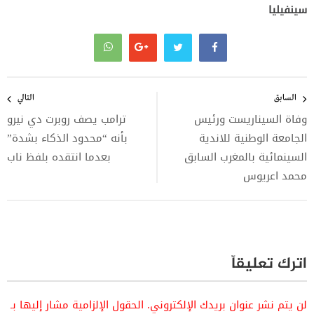
سينفيليا
تصفّح
المقالات
السابق
التالي
وفاة السيناريست ورئيس
ترامب يصف روبرت دي نيرو
الجامعة الوطنية للاندية
بأنه “محدود الذكاء بشدة”
السينمائية بالمغرب السابق
بعدما انتقده بلفظ ناب
محمد اعريوس
اترك تعليقاً
لن يتم نشر عنوان بريدك الإلكتروني.
الحقول الإلزامية مشار إليها بـ