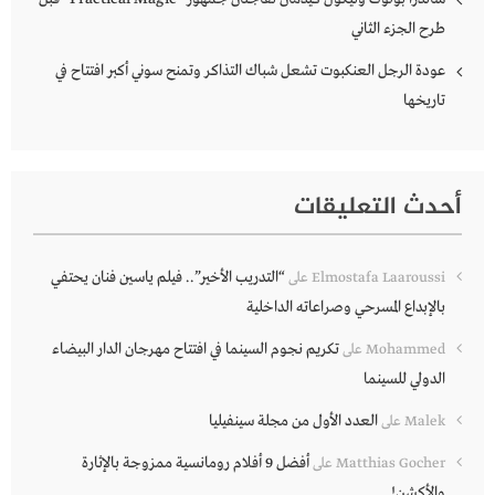
طرح الجزء الثاني
عودة الرجل العنكبوت تشعل شباك التذاكر وتمنح سوني أكبر افتتاح في
تاريخها
أحدث التعليقات
“التدريب الأخير”.. فيلم ياسين فنان يحتفي
Elmostafa Laaroussi
على
بالإبداع المسرحي وصراعاته الداخلية
تكريم نجوم السينما في افتتاح مهرجان الدار البيضاء
Mohammed
على
الدولي للسينما
العدد الأول من مجلة سينفيليا
Malek
على
أفضل 9 أفلام رومانسية ممزوجة بالإثارة
Matthias Gocher
على
والأكشن!