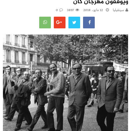
ويوقفون مهرجان كان
سينفيليا
12 مايو، 2018
3897
0