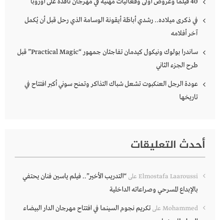
40 فيلماً وعروض أولى وفعاليات مهنية في مهرجان نافذة على أوروبا
في ذكرى ميلاده.. رشدي أباظة أيقونة الوسامة الذي رحل قبل أن يُكمل
آخر أفلامه
ساندرا بولوك ونيكول كيدمان تفاجئان جمهور “Practical Magic” قبل
طرح الجزء الثاني
عودة الرجل العنكبوت تشعل شباك التذاكر وتمنح سوني أكبر افتتاح في
تاريخها
أحدث التعليقات
“التدريب الأخير”.. فيلم ياسين فنان يحتفي
Elmostafa Laaroussi
على
بالإبداع المسرحي وصراعاته الداخلية
تكريم نجوم السينما في افتتاح مهرجان الدار البيضاء
Mohammed
على