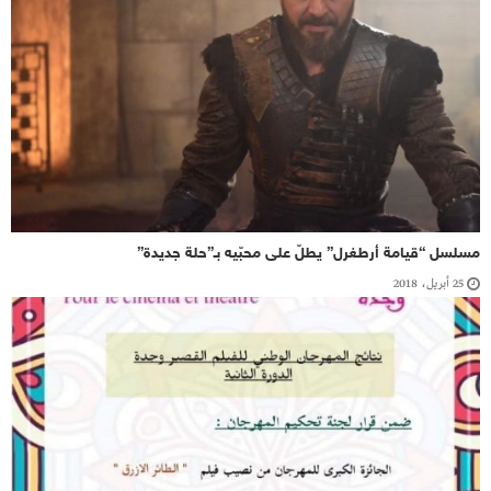
مسلسل “قيامة أرطغرل” يطلّ على محبّيه بـ”حلة جديدة”
25 أبريل، 2018