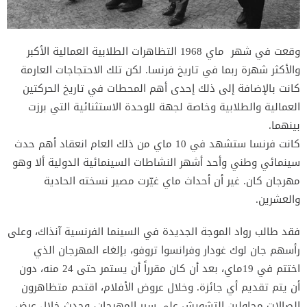
وقعت في شهر ماي 1968 التظاهرات الطلابية العمالية الأكبر
والأكثر شهرة ربما في تاريخ فرنسا. لكن تلك الاحتجاجات العارمة
كانت بالإضافة إلى ذلك إحدى أهم المحطات في تاريخ الحركتين
العمالية والطلابية وخاصة لجهة للوحدة الاستثنائية التي برزت
بينهما.
كانت فرنسا ستشهد في 10 ماي من ذلك العام انعقاد أهم حدث
سينمائي وطني وأحد أشهر النشاطات السينمائية الدولية ألا وهو
مهرجان كان. غير أن أحداث ماي غيّرت مصير نسخته الحادية
والعشرين.
فقد طالب رواد الموجة الجديدة في السينما الفرنسية آنذاك، وعلى
رأسهم جان لوك غودار وفرانسوا تروفو، بإلغاء المهرجان الذي
اختتم في 19ماي، بعد أن كان مقرراً أن يستمر حتى 24 منه، دون
أن يتم تقديم أي جائزة. وخلال عروض الأفلام، اقتحم متظاهرون
الصالات محاولين التشويش على سير المهرجان، وحدث خلال عرض