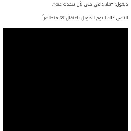
ديغول) “فلا داعي حتى لأن نتحدث عنه”.
انتهى ذلك اليوم الطويل باعتقال 69 متظاهراً.