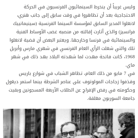
وليس غريباً أن ينخرط السينمائيون الفرنسيون في الحركة
الاحتجاجية بعد أن تظاهروا في وقت سابق إلى جانب هنري،
لانغلوا المدير السابق لمؤسسة السينما الفرنسية (سينيمانييك
فرانسيز) والذي أثارت إقالته من منصبه غضب الأوساط الفنية
والسينمائية في فرنسا وخارجها. ويعتبر البعض أن قضية لانغلوا
تلك والتي شغلت الرأي العام الفرنسي في شهري مارس وأبريل
1968، كانت فاتحة مهدت لما شهدته البلاد بهد ذلك في شهر
ماي.
في 7 مايو من ذلك العام، تظاهر الشباب في شوارع باريس
وقذفوا زجاجات المولوتوف على عناصر الشرطة بينما استمر ديغول
وحكومته في رفض الإفراج عن الطلاب الأربعة المسجونين وبقيت
جامعة السوربون مغلقة.