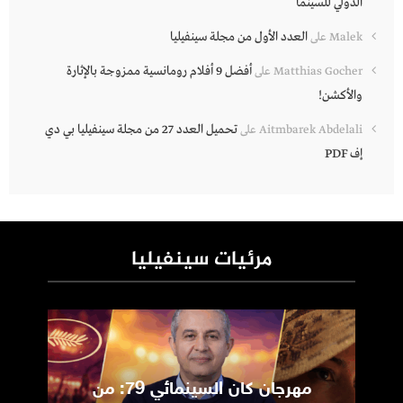
الدولي للسينما
العدد الأول من مجلة سينفيليا
Malek
على
أفضل 9 أفلام رومانسية ممزوجة بالإثارة
Matthias Gocher
على
والأكشن!
تحميل العدد 27 من مجلة سينفيليا بي دي
Aitmbarek Abdelali
على
إف PDF
مرئيات سينفيليا
مهرجان كان السينمائي 79: من
ic