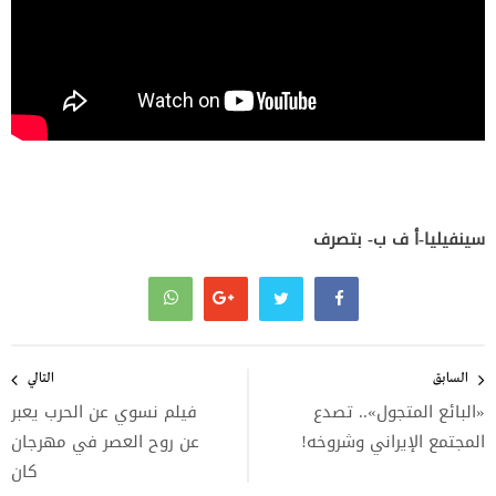
سينفيليا-أ ف ب- بتصرف
تصفّح
المقالات
السابق
التالي
«البائع المتجول».. تصدع
فيلم نسوي عن الحرب يعبر
المجتمع الإيراني وشروخه!
عن روح العصر في مهرجان
كان