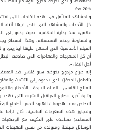
fox 20th.
والمشاهد المتأمل في هذه الكلمات التي افتت
كل الأحداث والمشاهد التي غاص فيها أثناء ال
غلاس» منذ بداية المغامرة، صوت يدعو إلى الت
والمقاومة وعدم الاستسلام، وهذا المقطع يجس
الفيلم الأساسية التي اشتغل عليها ايناريتو، و
أن كل المنعرجات والمغامرات التي صادفت البطل
أجل البقاء».
إنه صراع مزدوج يخوضه هيو غلاس ضد المعيقات
(العامل المحفز) الذي يدعوه إلى التشبث والمقا
المناخ القاسي ـ المياه الباردة ـ الأمطار والثلو
وتارة أخرى يصارع العراقيل البشرية التي تهدد 
التخلص منه ـ هجومات الهنود الحمر ـ أطماع الب
ولتجاوز هذه المنعرجات القاسية، كان لزاما 
المساعد) تساعده على التكيف مع الوضعيات 
الوسائل منبثقة ومتولدة من نفس المعيقات الت