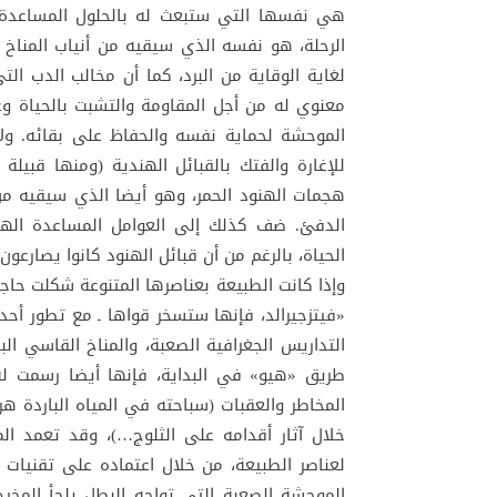
هي نفسها التي ستبعث له بالحلول المساعدة
الرحلة، هو نفسه الذي سيقيه من أنياب المناخ 
لغاية الوقاية من البرد، كما أن مخالب الدب ا
معنوي له من أجل المقاومة والتشبت بالحياة و
الموحشة لحماية نفسه والحفاظ على بقائه. ولا
للإغارة والفتك بالقبائل الهندية (ومنها قبي
هجمات الهنود الحمر، وهو أيضا الذي سيقيه من 
الدفئ. ضف كذلك إلى العوامل المساعدة اله
الحياة، بالرغم من أن قبائل الهنود كانوا يصارعون
وإذا كانت الطبيعة بعناصرها المتنوعة شكلت حاجزا
«فيتزجيرالد، فإنها ستسخر قواها ـ مع تطور أحداث
التداريس الجغرافية الصعبة، والمناخ القاسي البا
طريق «هيو» في البداية، فإنها أيضا رسمت ل
المخاطر والعقبات (سباحته في المياه الباردة ه
خلال آثار أقدامه على الثلوج…)، وقد تعمد المخ
لعناصر الطبيعة، من خلال اعتماده على تقنيات 
الموحشة الصعبة التي تواجه البطل يلجأ المخرج 