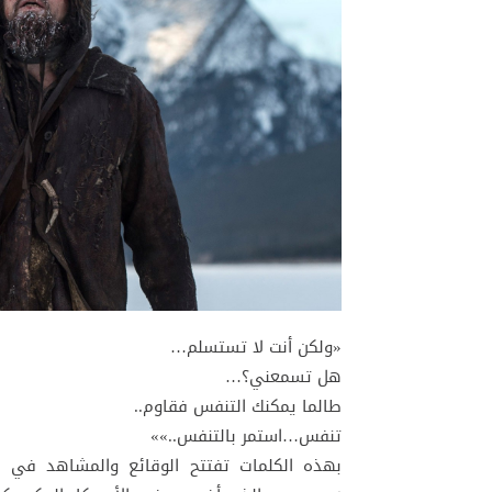
«ولكن أنت لا تستسلم…
هل تسمعني؟…
طالما يمكنك التنفس فقاوم..
تنفس…استمر بالتنفس..»»