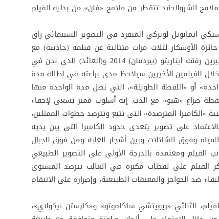
امح الشروالحقد تتقطر من ملامح «فان» من بداية الفيلم
يكي ايمانويل لوبزكي المتفرد في التصوير السينمائي راق
ائزة الأوسكار لثلاث مرات متتالية عن فيلمه (جاذبية) مع
المخرج ألفونسو كوارون سنة 2013 وفيلميه الأخيرين رفقة ايناريتو (بيردمان) 2014 و(العائد) الذي نحن في
لال الفيلمين الأخيرين سيلاحظ مدى براعته في إطالة مدة
حدة» أو «اللقطة الطويلة»، التي تصل مدة الواحدة منها
في لقطة صراع «هيو» مع الدب. إنه أسلوب مميز يسعى لإخفاء
ية «الكاميرا المترصدة» التي تتبع وتترصد خطوات الممثلين،
لاعتماد على تصوير يتعدى حدود الكاميرا التى بين يديه
ياه وفوق الشلالات وبين أشجار الغابة ومن فوق الجبال
 الفيلم ومعتمدة بالدرجة الأولى على التصوير الطبيعي
ز الفيلم على لقطات مكبرة في الغالب تترصد المستوى
ء ضد الحواجز والمعيقات الطبيعية، وإصراره على الانتقام
للفيلم، للثنائي «ريويتشي ساكاموتو» و«كارستن نيكولاي»،