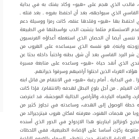
، فالدب الذي هجم على «هيو» وكاد يفتك به في بداية
القاسي الذي سيواجهه، بعد أن احتفظ بفروه ـ بعد قتله ـ
لتي احتفظ بها «هيو» وقلدها عنقه، كانت رمزا ووسيلة دعم
عدم الاستسلام مثلما يتشبت الدب بواسطتها في الطبيعة
 ننسى أيضا أن الحصان الذي استعمله أعداؤه الفرنسيون
لة زوجته وابنه)، هو نفسه الذي سيساعده على الهروب من
شر البرد القاسي بعد أن شق بطنه واختبأ داخله بحثا عن
ندي الذي أنقد حياة «هيو» وساعده على متابعة مسيرة
 هؤلاء الغرباء الذين احتلوا أراضيهم وسرقوا خيراتهم.
 ـ في البداية ـ أمام رغبة «هيو» في الانتقام من قاتل ابنه
 الفيلم ـ من أجل بلوغ البطل لهدفه (الانتقام). فإذا كانت
رد، والمياه الباردة، والأراضي الخالية الموحشة، قد اعترضت
ه خطة الوصول إلى الهدف، وساعدته في تجاوز كثير من
روبا من هجمات الهنود، معرفته لمكان هروب فيتزجيرالد من
رج كونزاليز ايناريتو هذا الازدواج في الدور الذي أسنده
متنوعة ركزت أساسا على الإضاءة الطبيعية، ففي اللحظات
إلى الإنارة الخافتة، حيث تتغطى السماء بالغيوم الزاخرة