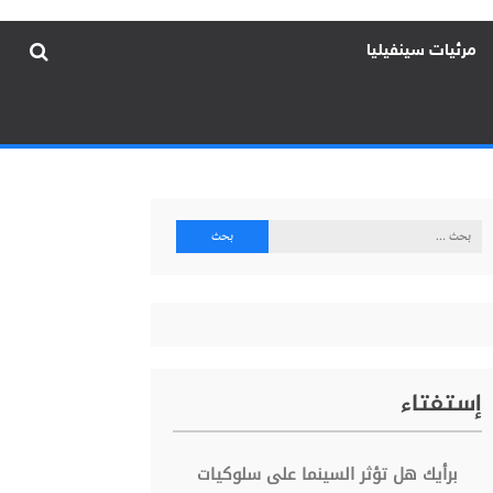
مرئيات سينفيليا
البحث
عن:
إستفتاء
برأيك هل تؤثر السينما على سلوكيات