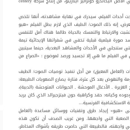
revenant، والذي أخرجه مخرج الأوسكار المكسيكي الأصل أليخاندرو كونزاليز ايناريتو، من إنتاج شركة centery
حت أحداث الفيلم، سيدرك في نهاية مشاهدته، أنها تلخص
عرض، إنه ذلك الصوت/ الطيف الذي لازم بطل الفيلم «هيو
شبت والارتباط والتمسك بالحياة طالما هناك أمل للتنفس
د صورة فيلمية قبلية تخفي في شفراتها الإيحائية تيمة
التي ستنجلي في الأحداث والمشاهد البعدية، حينما سيتبين
 في الفيلم ما هي إلا تجسيد ورصد لموضوع : «الصراع من
 (العامل المعيق) من أجل تنفيذ توصيات الصوت/ الطيف
ومة والنهوض بعد كل عثرة، فتارة يصارع الصعوبات الطبيعة:
ج الغزيرة ـ الأدغال الموحشة ـ الحيوانات المتوحشة (الدببة)،
وجوده وكيانه: حقد وكراهية جون فيتزجيرالد الذي كان يريد
عثة الاستكشافية الفرنسية…
على «هيو» إيجاد طرق وتقنيات ووسائل مساعدة (العامل
الصعبة التي واجهها. ومن غريب الصدف أن تكون هذه
ي واجهته، فالطبيعة التي حاصرت طريقه بأشواك المخاطر،