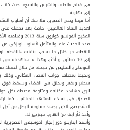
في فيلم «الطيب والشرس والقبيح»، حيث كانت مل
إلى نهايته.
أما فيما يخص التصوير، فلا شك أن أسلوب المكس
لعديد النقاد العالميين، خاصة بعد تحصله على ج
صدد الحديث عنه. والمتأمل لأسلوب لوبزكي من خ
اللقطة، من خلال ما يسمى بتقنية «اللقطة الوا
إلى 10 دقائق او أكثر، وهذا ما شاهدناه 
المونتاج والتقليص من حجمه، من خلال اعتماد تقن
وتحيط بمختلف جوانب الفضاء المكاني، وذلك با
فيطير ويقفز ويحلق فى الفضاء ويسقط فوق الم
لنرى مشاهد مختلفة ومتنوعة محيطة بكل جوانب
الصادق في نسخه للمشهد المباشر . كما ارتك
التشخيصي الذي يجسد مقاومة البطل من أجل البقا
وأخد ثأر ابنه من الهارب فيتزجيرالد.
وأسند ايناريتو دور إنجاز الموسيقى التصويرية 