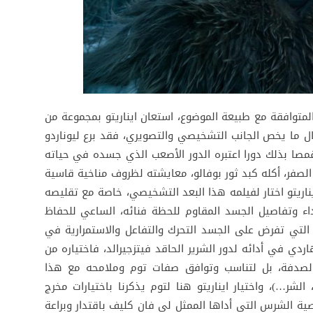
المتوافقة مع طبيعة الموضوع، استعان ايناريتو بمجموعة من
لحال ما يخص الجانب التشخيصي والتصويري، فقد برع ليوناردو
مصا بذلك دورا اعتبره الدور الأصعب الذي جسده في حياته
الصفر، أكله كبد ثور بوفالو، معايشته لظروف مناخية قاسية
ريتو اختار لفيلمه هذا البعد التشخيصي، خاصة مع تقليصه
أداء وتفاصيل الجسد المقاوم للحظة فنائه، الساعي للحفاظ
ر التي تفرض على الجسد التحرك والتفاعل والاستمرارية في
ردي في أدائه لدور الشرير الحاقد فيتزجيرالد، فاختياره من
 الصدفة، بل لتناسب وتوافق صفات توم وملامحه مع هذا
 الشر…)، واختيار ايناريتو هنا لتوم يذكرنا باختيارات مخرج
ة الشرس التي أداها الممثل لي فان كليف باقتدار وبراعة