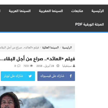
الرئيسية
متابعات
السينما المغربية
السينما العربية
ا
المجلة الورقية PDF
⁄
⁄
الرئيسية
السينما العالمية
فيلم «العائد».. صراع من أجل البقا
فيلم «العائد».. صراع من أجل البقاء…
سينفيليا
28 أبريل، 2018
7172
0
شارك على فيسبوك
شارك على تويتر