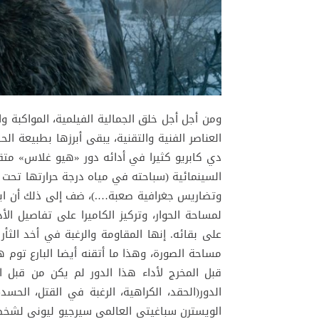
ومن أجل أجل خلق الجمالية الفيلمية، المواكبة و
العناصر الفنية والتقنية، يبقى أبرزها بطبيعة ا
دي كابريو كثيرا في أدائه دور «هيو غلاس» متق
السينمائية (سباحته في مياه درجة حرارتها تحت 
وتضاريس جغرافية صعبة….)، ضف إلى ذلك أن اينا
لمساحة الحوار، وتركيز الكاميرا على تفاصيل ال
على بقائه. إنها المقاومة والرغبة في أخد الثأ
مساحة الصورة، وهذا ما أتقنه أيضا البارع توم ها
قبل المخرج لأداء هذا الدور لم يكن من قبل
الدور(الحقد، الكراهية، الرغبة في القتل، الحسد،
الويسترن سباغيتي العالمي سيرجيو ليوني لشخصي