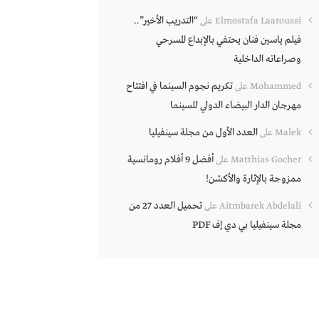
“التدريب الأخير”..
Elmostafa Laaroussi
على
فيلم ياسين فنان يحتفي بالإبداع المسرحي
وصراعاته الداخلية
تكريم نجوم السينما في افتتاح
Mohammed
على
مهرجان الدار البيضاء الدولي للسينما
العدد الأول من مجلة سينفيليا
Malek
على
أفضل 9 أفلام رومانسية
Matthias Gocher
على
ممزوجة بالإثارة والأكشن!
تحميل العدد 27 من
Aitmbarek Abdelali
على
مجلة سينفيليا بي دي إف PDF