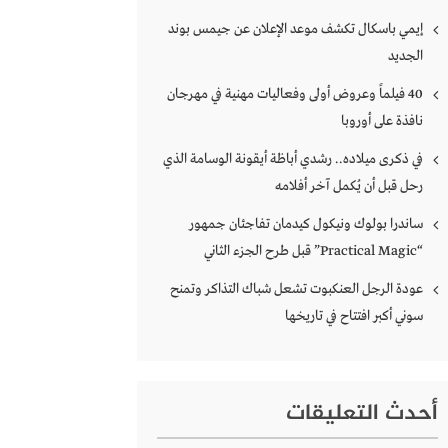
إيمي باسكال تكشف موعد الإعلان عن جيمس بوند
الجديد
40 فيلماً وعروض أولى وفعاليات مهنية في مهرجان
نافذة على أوروبا
في ذكرى ميلاده.. رشدي أباظة أيقونة الوسامة الذي
رحل قبل أن يُكمل آخر أفلامه
ساندرا بولوك ونيكول كيدمان تفاجئان جمهور
“Practical Magic” قبل طرح الجزء الثاني
عودة الرجل العنكبوت تشعل شباك التذاكر وتمنح
سوني أكبر افتتاح في تاريخها
أحدث التعليقات