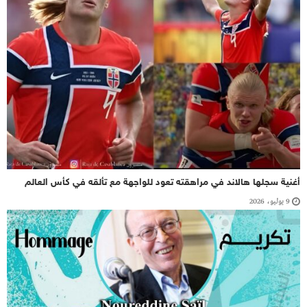
أغنية سجلها هالاند في مراهقته تعود للواجهة مع تألقه في كأس العالم
9 يوليو، 2026