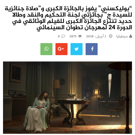
“بوليكسني” يفوز بالجائزة الكبرى و”صلاة جنائزية
للسيدة ج” بجائزتي لجنة التحكيم والنقد وطالا
حديد تنتزع الجائزة الكبرى للفيلم الوثائقي في
الدورة 24 لمهرجان تطوان السينمائي
سينفيليا
1 أبريل، 2018
3875
0