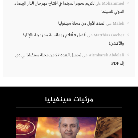
تكريم نجوم السينما في افتتاح مهرجان الدار البيضاء
Mohammed
على
الدولي للسينما
العدد الأول من مجلة سينفيليا
Malek
على
أفضل 9 أفلام رومانسية ممزوجة بالإثارة
Matthias Gocher
على
والأكشن!
تحميل العدد 27 من مجلة سينفيليا بي دي
Aitmbarek Abdelali
على
إف PDF
مرئيات سينفيليا