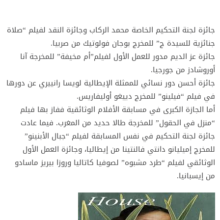
جائزة لجنة التحكيم الخاصة محمد الركاب وجائزة النقد لفيلم “صلاة
جنائزية للسيدة ج” للمخرج بوجان فولوتيك من صربيا.
جائزة عز الديم مدور للعمل الأول لفيلم”أم مخيفة” للمخرجة آنا
أوروشادز من جورجيا.
جائزة أحسن دور نسائي للممثلة الإيطالية لويسا رانييري عن دورها
في فيلم “فيلينو” للمخرج دييغو أوليفاريس.
أما الجازة الكبرى في مسابقة الأفلام الوثائقية ففاز بها فيلم
“منزل في الحقول” للمخرجة طالا حديد من المغرب. فيما عادت
جائزة لجنة التحكيم في نفس المسابقة لفيلم “جبال الأبنينو”
للمخرج إميليانو دانتي فالنتينا من إيطاليا، وجائزة العمل الأول
الوثائقي لفيلم “طرد مشبوه” لصوفيا كاتاليا وروزا بيريز ماسادو
من إيسبانيا.