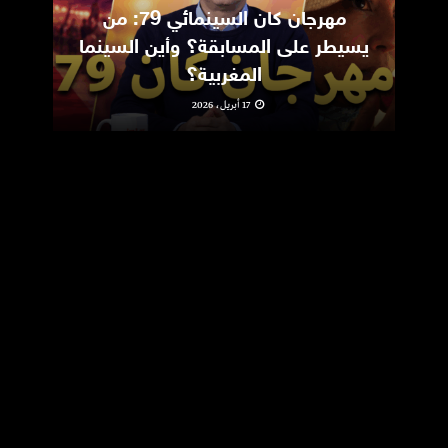
مهرجان كان السينمائي 79: من
ic
يسيطر على المسابقة؟ وأين السينما
m
المغربية؟
17 أبريل، 2026