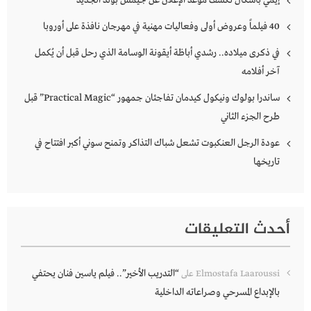
إيمي باسكال تكشف موعد الإعلان عن جيمس بوند الجديد
40 فيلماً وعروض أولى وفعاليات مهنية في مهرجان نافذة على أوروبا
في ذكرى ميلاده.. رشدي أباظة أيقونة الوسامة الذي رحل قبل أن يُكمل
آخر أفلامه
ساندرا بولوك ونيكول كيدمان تفاجئان جمهور “Practical Magic” قبل
طرح الجزء الثاني
عودة الرجل العنكبوت تشعل شباك التذاكر وتمنح سوني أكبر افتتاح في
تاريخها
أحدث التعليقات
“التدريب الأخير”.. فيلم ياسين فنان يحتفي
Elmostafa Laaroussi
على
بالإبداع المسرحي وصراعاته الداخلية