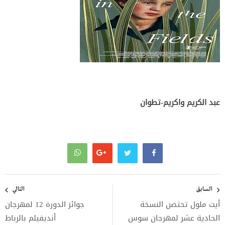
عبد الكريم واكريم-تطوان
تصفّح
المقالات
السابق
التالي
أيت ملول تحتضن النسخة
جوائز الدورة 12 لمهرجان
الحادية عشر لمهرجان سوس
أنديفيلم بالرباط