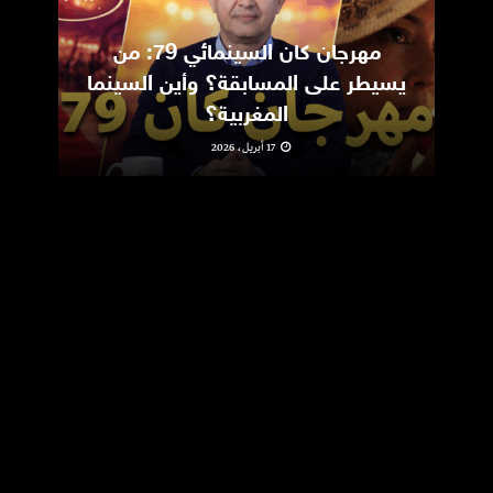
مهرجان كان السينمائي 79: من
ic
يسيطر على المسابقة؟ وأين السينما
m
المغربية؟
17 أبريل، 2026