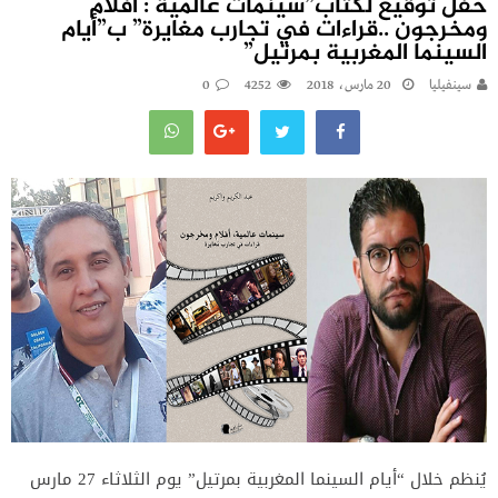
حفل توقيع لكتاب”سينمات عالمية : أفلام
ومخرجون ..قراءات في تجارب مغايرة” ب”أيام
السينما المغربية بمرتيل”
سينفيليا
20 مارس، 2018
4252
0
يُنظم خلال “أيام السينما المغربية بمرتيل” يوم الثلاثاء 27 مارس