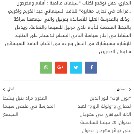
الجاري، حفل توقيع لكتاب “سينمات عالمية : أفلام ومخرجون
..قراءات في تجارب مغايرة” للناقد السينمائي عبد الكريم واكريم،
وذلك بالمدرسة العليا للأساتذة بمرتيل والتي تجمعها شراكة
بالجهة المنظمة للأيام نادي مرتيل للسينما والثقافة. ويدخل
النشاط في إطار سياسة النادي المنظم للانفتاح على الطلبة.
للإشارة فسيشارك في الحفل بقراءة في الكتاب الناقد السينمائي
سليمان الحقيوي
تصفّح
المقالات
السابق
التالي
“بورن آوت” لنور الدين
المخرج مراد بتيل ينشط
لخماري و”ولولة الروح” لعبد
المدرسة في ملتقى سينما
الإله الجوهري في مهرجان
المجتمع
تطوان..20 فيلما للمنافسة
على جوائز مهرجان تطوان