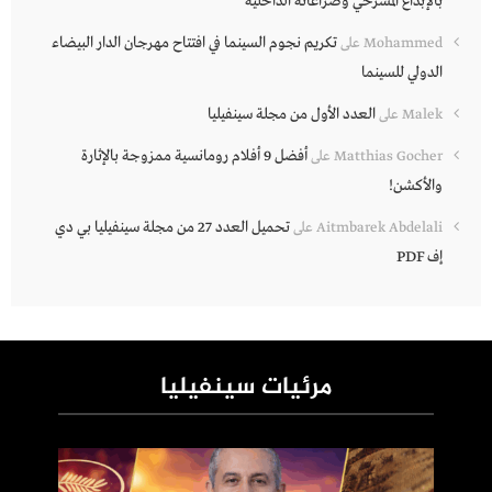
بالإبداع المسرحي وصراعاته الداخلية
تكريم نجوم السينما في افتتاح مهرجان الدار البيضاء
Mohammed
على
الدولي للسينما
العدد الأول من مجلة سينفيليا
Malek
على
أفضل 9 أفلام رومانسية ممزوجة بالإثارة
Matthias Gocher
على
والأكشن!
تحميل العدد 27 من مجلة سينفيليا بي دي
Aitmbarek Abdelali
على
إف PDF
مرئيات سينفيليا