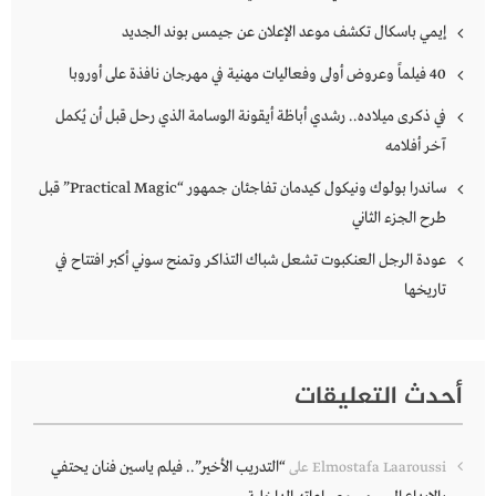
إيمي باسكال تكشف موعد الإعلان عن جيمس بوند الجديد
40 فيلماً وعروض أولى وفعاليات مهنية في مهرجان نافذة على أوروبا
في ذكرى ميلاده.. رشدي أباظة أيقونة الوسامة الذي رحل قبل أن يُكمل
آخر أفلامه
ساندرا بولوك ونيكول كيدمان تفاجئان جمهور “Practical Magic” قبل
طرح الجزء الثاني
عودة الرجل العنكبوت تشعل شباك التذاكر وتمنح سوني أكبر افتتاح في
تاريخها
أحدث التعليقات
“التدريب الأخير”.. فيلم ياسين فنان يحتفي
Elmostafa Laaroussi
على