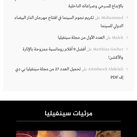
بالإبداع المسرحي وصراعاته الداخلية
تكريم نجوم السينما في افتتاح مهرجان الدار البيضاء
Mohammed
على
الدولي للسينما
العدد الأول من مجلة سينفيليا
Malek
على
أفضل 9 أفلام رومانسية ممزوجة بالإثارة
Matthias Gocher
على
والأكشن!
تحميل العدد 27 من مجلة سينفيليا بي دي
Aitmbarek Abdelali
على
إف PDF
مرئيات سينفيليا