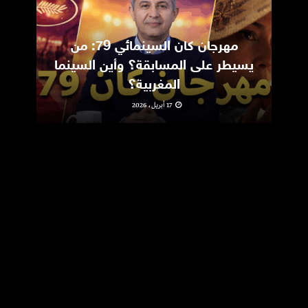
مهرجان كان السينمائي 79: من
ic
يسيطر على المسابقة؟ وأين السينما
m
المغربية؟
17 أبريل، 2026