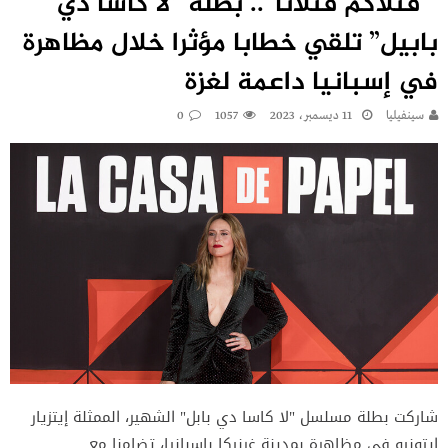
” قتلاكم قتلانا”.. بطلة “لا كاسا دي
بابيل” تلقي خطابا مؤثرا خلال مظاهرة
في إسبانيا داعمة لغزة
سينفيليا
11 ديسمبر، 2023
1057
0
شاركت بطلة مسلسل "لا كاسا دي بابل" الشهير، الممثلة إيتزيار
إيتونيو في مظاهرة بمدينة غرنيكا بإسبانيا، تضامنا مع