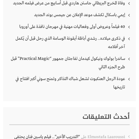
وفاة المخرج البريطاني جاستن هاردي قبل أسابيع من عرض فيلمه الجديد
إيمي باسكال تكشف موعد الإعلان عن جيمس بوند الجديد
40 فيلماً وعروض أولى وفعاليات مهنية في مهرجان نافذة على أوروبا
في ذكرى ميلاده.. رشدي أباظة أيقونة الوسامة الذي رحل قبل أن يُكمل
آخر أفلامه
ساندرا بولوك ونيكول كيدمان تفاجئان جمهور “Practical Magic” قبل
طرح الجزء الثاني
عودة الرجل العنكبوت تشعل شباك التذاكر وتمنح سوني أكبر افتتاح في
تاريخها
أحدث التعليقات
“التدريب الأخير”.. فيلم ياسين فنان يحتفي
Elmostafa Laaroussi
على