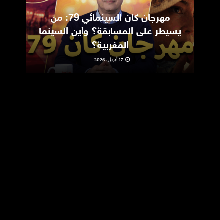
مهرجان كان السينمائي 79: من
ic
يسيطر على المسابقة؟ وأين السينما
m
المغربية؟
17 أبريل، 2026