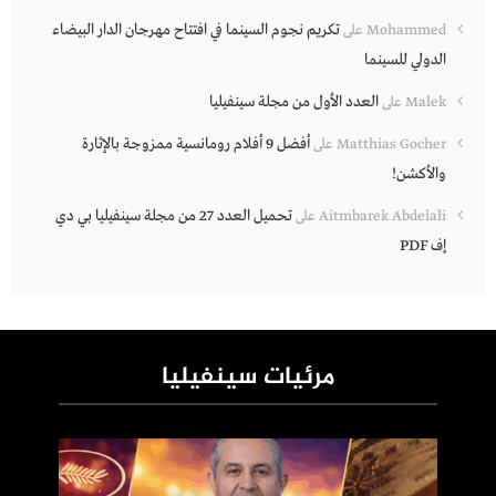
تكريم نجوم السينما في افتتاح مهرجان الدار البيضاء
Mohammed
على
الدولي للسينما
العدد الأول من مجلة سينفيليا
Malek
على
أفضل 9 أفلام رومانسية ممزوجة بالإثارة
Matthias Gocher
على
والأكشن!
تحميل العدد 27 من مجلة سينفيليا بي دي
Aitmbarek Abdelali
على
إف PDF
مرئيات سينفيليا