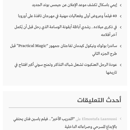
إيمي باسكال تكشف موعد الإعلان عن جيمس بوند الجديد
40 فيلماً وعروض أولى وفعاليات مهنية في مهرجان نافذة على أوروبا
في ذكرى ميلاده.. رشدي أباظة أيقونة الوسامة الذي رحل قبل أن يُكمل
آخر أفلامه
ساندرا بولوك ونيكول كيدمان تفاجئان جمهور “Practical Magic” قبل
طرح الجزء الثاني
عودة الرجل العنكبوت تشعل شباك التذاكر وتمنح سوني أكبر افتتاح في
تاريخها
أحدث التعليقات
“التدريب الأخير”.. فيلم ياسين فنان يحتفي
Elmostafa Laaroussi
على
بالإبداع المسرحي وصراعاته الداخلية