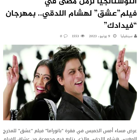
النوستالجيا لزمن مضى في
فيلم”عشق” لهشام اللدقي.. بمهرجان
“فيدادك”
سينفيليا
9 يونيو، 2023
1553
0
عرض مساء أمس الخميس في فقرة "بانوراما" فيلم "عشق" للمخرج
المغربي هشام اللدقي والذي يتابع فيه مجموعة من عشاق الفيلم