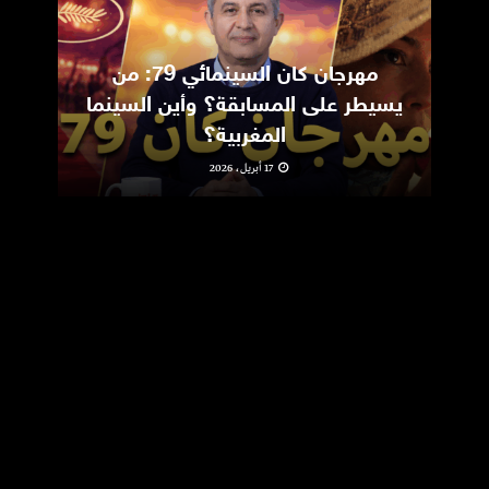
مهرجان كان السينمائي 79: من
ic
يسيطر على المسابقة؟ وأين السينما
m
المغربية؟
17 أبريل، 2026