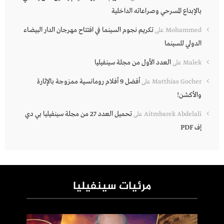
بالإبداع المسرحي وصراعاته الداخلية
تكريم نجوم السينما في افتتاح مهرجان الدار البيضاء
Mohammed
على
الدولي للسينما
العدد الأول من مجلة سينفيليا
Malek
على
أفضل 9 أفلام رومانسية ممزوجة بالإثارة
Matthias Gocher
على
والأكشن!
تحميل العدد 27 من مجلة سينفيليا بي دي
Aitmbarek Abdelali
على
إف PDF
مرئيات سينفيليا