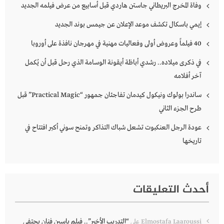
وفاة المخرج البريطاني جاستن هاردي قبل أسابيع من عرض فيلمه الجديد
إيمي باسكال تكشف موعد الإعلان عن جيمس بوند الجديد
40 فيلماً وعروض أولى وفعاليات مهنية في مهرجان نافذة على أوروبا
في ذكرى ميلاده.. رشدي أباظة أيقونة الوسامة الذي رحل قبل أن يُكمل
آخر أفلامه
ساندرا بولوك ونيكول كيدمان تفاجئان جمهور “Practical Magic” قبل
طرح الجزء الثاني
عودة الرجل العنكبوت تشعل شباك التذاكر وتمنح سوني أكبر افتتاح في
تاريخها
أحدث التعليقات
“التدريب الأخير”.. فيلم ياسين فنان يحتفي
Elmostafa Laaroussi
على