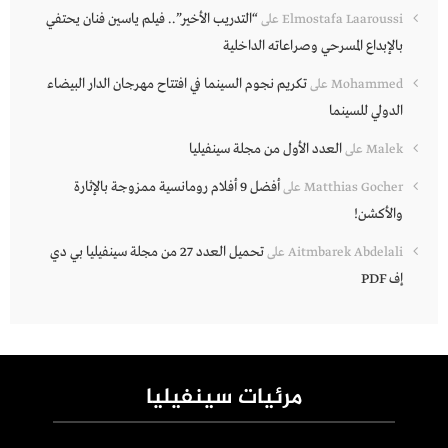
“التدريب الأخير”.. فيلم ياسين فنان يحتفي
Elmostafa Laaroussi
على
بالإبداع المسرحي وصراعاته الداخلية
تكريم نجوم السينما في افتتاح مهرجان الدار البيضاء
Mohammed
على
الدولي للسينما
العدد الأول من مجلة سينفيليا
Malek
على
أفضل 9 أفلام رومانسية ممزوجة بالإثارة
Matthias Gocher
على
والأكشن!
تحميل العدد 27 من مجلة سينفيليا بي دي
Aitmbarek Abdelali
على
إف PDF
مرئيات سينفيليا