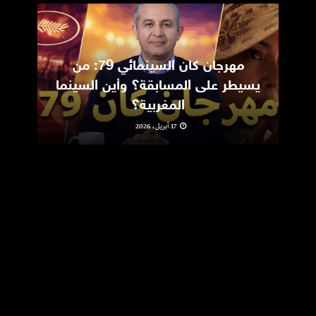
مهرجان كان السينمائي 79: من
ic
يسيطر على المسابقة؟ وأين السينما
m
المغربية؟
17 أبريل، 2026