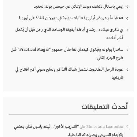
إيمي باسكال تكشف موعد الإعلان عن جيمس بوند الجديد
40 فيلماً وعروض أولى وفعاليات مهنية في مهرجان نافذة على أوروبا
في ذكرى ميلاده.. رشدي أباظة أيقونة الوسامة الذي رحل قبل أن يُكمل
آخر أفلامه
ساندرا بولوك ونيكول كيدمان تفاجئان جمهور “Practical Magic” قبل
طرح الجزء الثاني
عودة الرجل العنكبوت تشعل شباك التذاكر وتمنح سوني أكبر افتتاح في
تاريخها
أحدث التعليقات
“التدريب الأخير”.. فيلم ياسين فنان يحتفي
Elmostafa Laaroussi
على
بالإبداع المسرحي وصراعاته الداخلية