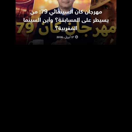
مهرجان كان السينمائي 79: من
ic
يسيطر على المسابقة؟ وأين السينما
m
المغربية؟
17 أبريل، 2026