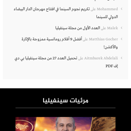
تكريم نجوم السينما في افتتاح مهرجان الدار البيضاء
Mohammed
على
الدولي للسينما
العدد الأول من مجلة سينفيليا
Malek
على
أفضل 9 أفلام رومانسية ممزوجة بالإثارة
Matthias Gocher
على
والأكشن!
تحميل العدد 27 من مجلة سينفيليا بي دي
Aitmbarek Abdelali
على
إف PDF
مرئيات سينفيليا