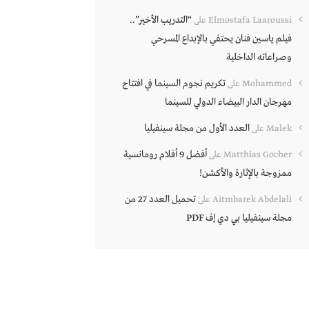
“التدريب الأخير”..
Elmostafa Laaroussi
على
فيلم ياسين فنان يحتفي بالإبداع المسرحي
وصراعاته الداخلية
تكريم نجوم السينما في افتتاح
Mohammed
على
مهرجان الدار البيضاء الدولي للسينما
العدد الأول من مجلة سينفيليا
Malek
على
أفضل 9 أفلام رومانسية
Matthias Gocher
على
ممزوجة بالإثارة والأكشن!
تحميل العدد 27 من
Aitmbarek Abdelali
على
مجلة سينفيليا بي دي إف PDF