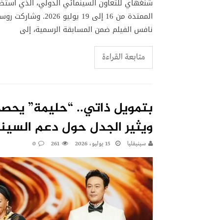
شنغهاي للتعاون السينمائي الدولي، الذي استضا
الممتدة من 16 إلى 9
نافس الفيلم ضمن المسابقة الرسمية، إلى
متابعة القراءة
بتمويل ذاتي.. “حليمة” يحص
ويثير الجدل حول دعم السينم
سينيفليا
15 يوليو، 2026
261
0