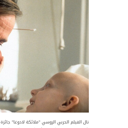
نال الفيلم الحربي الروسي "ملائكة لادوغا" جائ