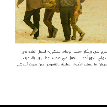
مخرج علي زرنگار «سبب الوفاة: مجهول» ليمثل البلاد في
ن فئة أفضل فيلم دولي. تدور أحداث العمل في صحراء لوط الإيرانية، حيث
رعان ما تنقلب الأجواء المليئة بالغموض حين يموت أحدهم