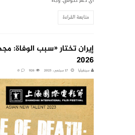
أي دعم حكومي. وجاء
متابعة القراءة
إيران تختار «سبب الوفاة: م
2026
سينفيليا
17 سبتمبر، 2025
926
0