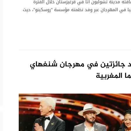
فته مدينة تشولبون آتا في قرغيزستان خلال الفترة
1 يوليو 2026. وشاركت روسيا في المهرجان عبر وفد نظمته مؤسسة "روسكينو"، حيث
د جائزتين في مهرجان شنغهاي
ا المغربية