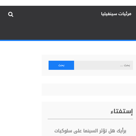
مرئيات سينفيليا
البحث
عن:
إستفتاء
برأيك هل تؤثر السينما على سلوكيات