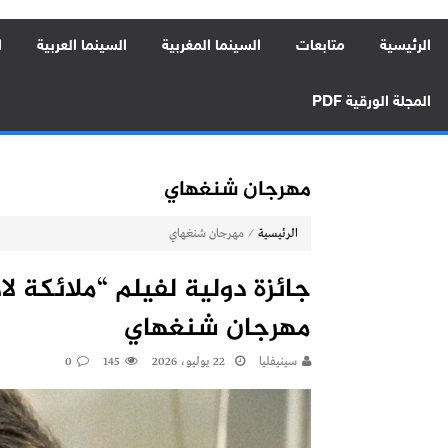
الرئيسية
متابعات
السينما المغربية
السينما العربية
ا
المجلة الورقية PDF
مهرجان شنغهاي
⁄
الرئيسية
مهرجان شنغهاي
جائزة دولية لفيلم “ملائكة لا
مهرجان شنغهاي
سينيفليا
22 يوليو، 2026
145
0