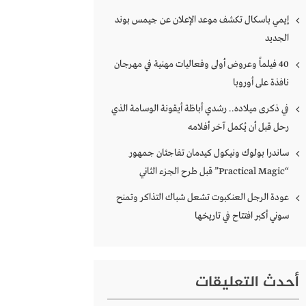
إيمي باسكال تكشف موعد الإعلان عن جيمس بوند
الجديد
40 فيلماً وعروض أولى وفعاليات مهنية في مهرجان
نافذة على أوروبا
في ذكرى ميلاده.. رشدي أباظة أيقونة الوسامة الذي
رحل قبل أن يُكمل آخر أفلامه
ساندرا بولوك ونيكول كيدمان تفاجئان جمهور
“Practical Magic” قبل طرح الجزء الثاني
عودة الرجل العنكبوت تشعل شباك التذاكر وتمنح
سوني أكبر افتتاح في تاريخها
أحدث التعليقات