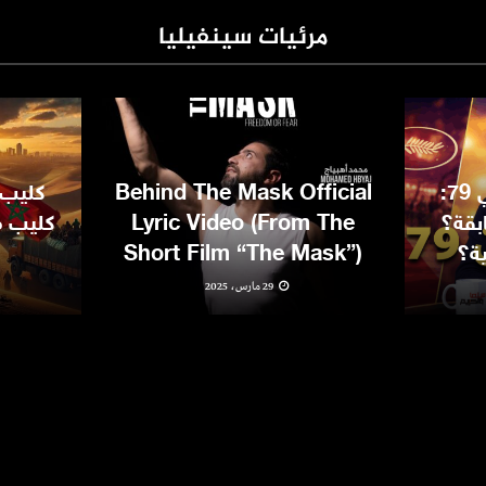
مرئيات سينفيليا
مهرجان كان السينمائي 79:
Behind The Mask Official
كليب 
بقة؟
Lyric Video (From The
كليب مغ
ية؟
Short Film “The Mask”)
29 مارس، 2025