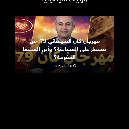
مهرجان كان السينمائي 79: من
ic
يسيطر على المسابقة؟ وأين السينما
m
المغربية؟
17 أبريل، 2026