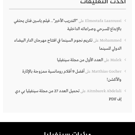
أحدث التعليقات
“التدريب الأخير”.. فيلم ياسين فنان يحتفي
Elmostafa Laaroussi
على
بالإبداع المسرحي وصراعاته الداخلية
تكريم نجوم السينما في افتتاح مهرجان الدار البيضاء
Mohammed
على
الدولي للسينما
العدد الأول من مجلة سينفيليا
Malek
على
أفضل 9 أفلام رومانسية ممزوجة بالإثارة
Matthias Gocher
على
والأكشن!
تحميل العدد 27 من مجلة سينفيليا بي دي
Aitmbarek Abdelali
على
إف PDF
مرئيات سينفيليا