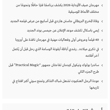
مهرجان صيف الأوداية 2026 يكشف برنامجًا فنيًا حافلًا ونجومًا من
مختلف الأنماط الموسيقية
وفاة المخرج البريطاني جاستن هاردي قبل أسابيع من عرض فيلمه الجديد
إيمي باسكال تكشف موعد الإعلان عن جيمس بوند الجديد
40 فيلماً وعروض أولى وفعاليات مهنية في مهرجان نافذة على أوروبا
في ذكرى ميلاده.. رشدي أباظة أيقونة الوسامة الذي رحل قبل أن يُكمل
آخر أفلامه
ساندرا بولوك ونيكول كيدمان تفاجئان جمهور “Practical Magic” قبل
طرح الجزء الثاني
عودة الرجل العنكبوت تشعل شباك التذاكر وتمنح سوني أكبر افتتاح في
تاريخها