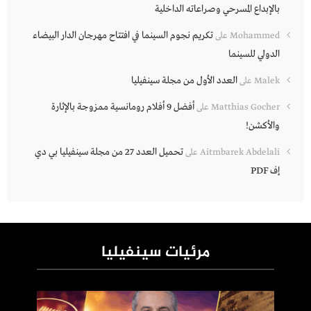
بالإبداع المسرحي وصراعاته الداخلية
تكريم نجوم السينما في افتتاح مهرجان الدار البيضاء
Mohammed
على
الدولي للسينما
العدد الأول من مجلة سينفيليا
Malek
على
أفضل 9 أفلام رومانسية ممزوجة بالإثارة
Matthias Gocher
على
والأكشن!
تحميل العدد 27 من مجلة سينفيليا بي دي
Aitmbarek Abdelali
على
إف PDF
مرئيات سينفيليا