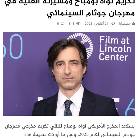
تكريم نواه بومباخ ومسيرته الفنية في
مهرجان جوثام السينمائي
سينفيليا
24 أكتوبر، 2025
848
0
يستعد المخرج الأمريكي نواه بومباخ لتلقي تكريم مخرجي مهرجان
جوثام السينمائي لعام 2025، وفق ما أوردت صحيفة The