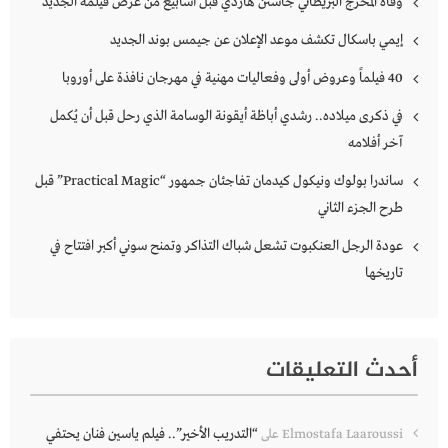
وفاة المخرج البريطاني جاستن هاردي قبل أسابيع من عرض فيلمه الجديد
إيمي باسكال تكشف موعد الإعلان عن جيمس بوند الجديد
40 فيلماً وعروض أولى وفعاليات مهنية في مهرجان نافذة على أوروبا
في ذكرى ميلاده.. رشدي أباظة أيقونة الوسامة الذي رحل قبل أن يُكمل
آخر أفلامه
ساندرا بولوك ونيكول كيدمان تفاجئان جمهور “Practical Magic” قبل
طرح الجزء الثاني
عودة الرجل العنكبوت تشعل شباك التذاكر وتمنح سوني أكبر افتتاح في
تاريخها
أحدث التعليقات
“التدريب الأخير”.. فيلم ياسين فنان يحتفي
Elmostafa Laaroussi
على