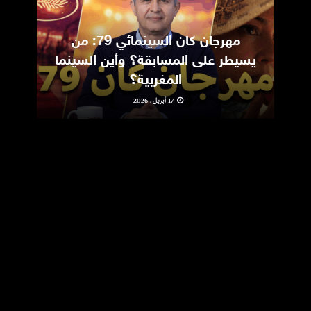
مهرجان كان السينمائي 79: من
ic
يسيطر على المسابقة؟ وأين السينما
m
المغربية؟
17 أبريل، 2026