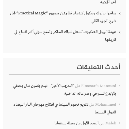
آخر أفلامه
ساندرا بولوك ونيكول كيدمان تفاجئان جمهور “Practical Magic” قبل
طرح الجزء الثاني
عودة الرجل العنكبوت تشعل شباك التذاكر وتمنح سوني أكبر افتتاح في
تاريخها
أحدث التعليقات
“التدريب الأخير”.. فيلم ياسين فنان يحتفي
Elmostafa Laaroussi
على
بالإبداع المسرحي وصراعاته الداخلية
تكريم نجوم السينما في افتتاح مهرجان الدار البيضاء
Mohammed
على
الدولي للسينما
العدد الأول من مجلة سينفيليا
Malek
على