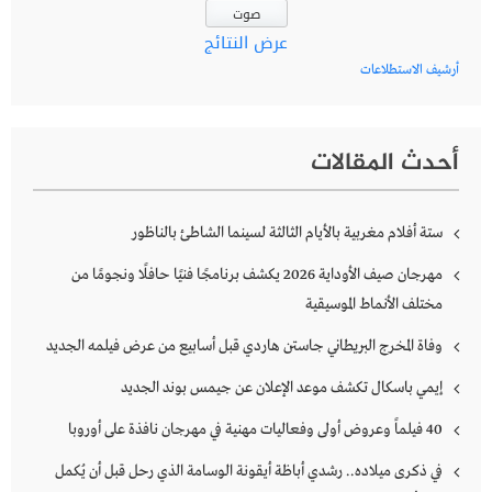
عرض النتائج
أرشيف الاستطلاعات
أحدث المقالات
ستة أفلام مغربية بالأيام الثالثة لسينما الشاطئ بالناظور
مهرجان صيف الأوداية 2026 يكشف برنامجًا فنيًا حافلًا ونجومًا من
مختلف الأنماط الموسيقية
وفاة المخرج البريطاني جاستن هاردي قبل أسابيع من عرض فيلمه الجديد
إيمي باسكال تكشف موعد الإعلان عن جيمس بوند الجديد
40 فيلماً وعروض أولى وفعاليات مهنية في مهرجان نافذة على أوروبا
في ذكرى ميلاده.. رشدي أباظة أيقونة الوسامة الذي رحل قبل أن يُكمل