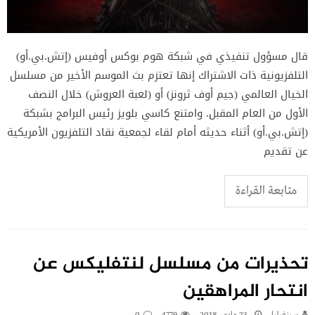
قال مسؤول تنفيذي في شبكة هوم بوكس أوفيس (إتش.بي.أو)
التلفزيونية ذات الاشتراك إنها تعتزم بث الموسم الأخير من مسلسل
الخيال العالمي (جيم أوف ثرونز) أو (لعبة العروش) خلال النصف
الأول من العام المقبل. وامتنع كاسي بلويز رئيس البرامج بشبكة
(إتش.بي.أو) أثناء حديثه أمام لقاء لجمعية نقاد التلفزيون الأمريكية
عن تقديم
متابعة القراءة
تحذيرات من مسلسل لنتفليكس عن
انتحار المراهقين
سينفيليا
23 مايو، 2018
4779
0