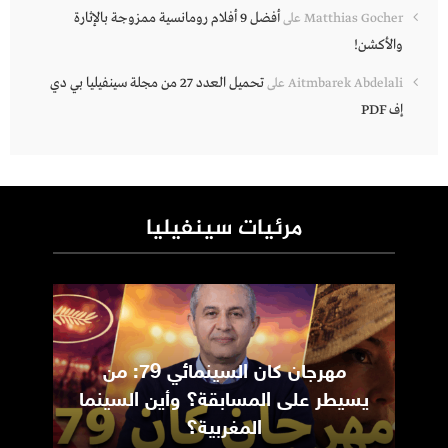
أفضل 9 أفلام رومانسية ممزوجة بالإثارة
Matthias Gocher
على
والأكشن!
تحميل العدد 27 من مجلة سينفيليا بي دي
Aitmbarek Abdelali
على
إف PDF
مرئيات سينفيليا
مهرجان كان السينمائي 79: من
ic
يسيطر على المسابقة؟ وأين السينما
m
المغربية؟