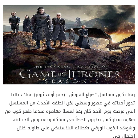
ربما يكون مسلسل ”صراع العروش“ (جيم أوف ثرونز) عملا خياليا
تدور أحداثه في عصور وسطى لكن الحلقة الأحدث من المسلسل
التي عرضت يوم الأحد كان بها لمسة معاصرة عندما ظهر كوب من
قهوة ستاربكس بطريق الخطأ في مملكة ويستروس الخيالية.
وشوهد الكوب الورقي بغطائه البلاستيكي على طاولة خلال
احتفال في