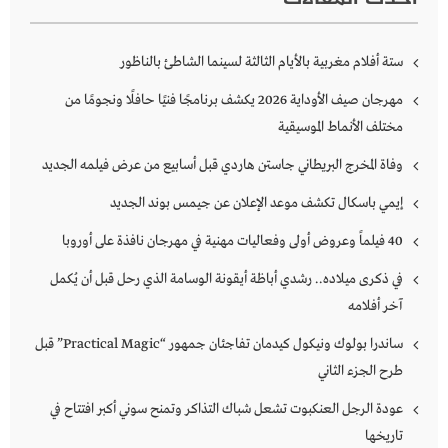
ستة أفلام مغربية بالأيام الثالثة لسينما الشاطئ بالناظور
مهرجان صيف الأوداية 2026 يكشف برنامجًا فنيًا حافلًا ونجومًا من
مختلف الأنماط الموسيقية
وفاة المخرج البريطاني جاستن هاردي قبل أسابيع من عرض فيلمه الجديد
إيمي باسكال تكشف موعد الإعلان عن جيمس بوند الجديد
40 فيلماً وعروض أولى وفعاليات مهنية في مهرجان نافذة على أوروبا
في ذكرى ميلاده.. رشدي أباظة أيقونة الوسامة الذي رحل قبل أن يُكمل
آخر أفلامه
ساندرا بولوك ونيكول كيدمان تفاجئان جمهور “Practical Magic” قبل
طرح الجزء الثاني
عودة الرجل العنكبوت تشعل شباك التذاكر وتمنح سوني أكبر افتتاح في
تاريخها