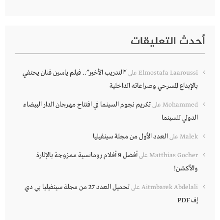
أحدث التعليقات
“التدريب الأخير”.. فيلم ياسين فنان يحتفي
Elmostafa Laaroussi
على
بالإبداع المسرحي وصراعاته الداخلية
تكريم نجوم السينما في افتتاح مهرجان الدار البيضاء
Mohammed
على
الدولي للسينما
العدد الأول من مجلة سينفيليا
Malek
على
أفضل 9 أفلام رومانسية ممزوجة بالإثارة
Matthias Gocher
على
والأكشن!
تحميل العدد 27 من مجلة سينفيليا بي دي
Aitmbarek Abdelali
على
إف PDF