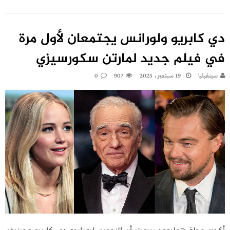
دي كابريو ولورانس يجتمعان لأول مرة
في فيلم جديد لمارتن سكورسيزي
سينفيليا
19 سبتمبر، 2025
907
0