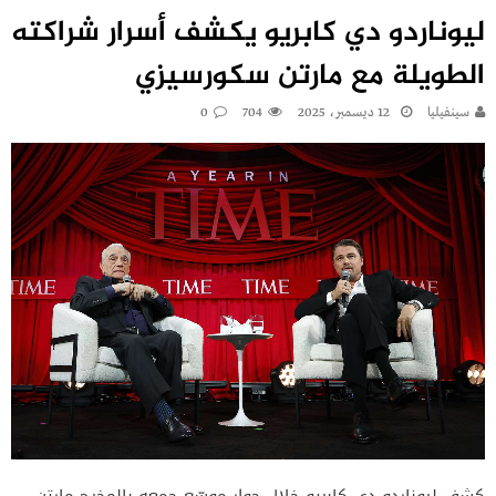
ليوناردو دي كابريو يكشف أسرار شراكته
الطويلة مع مارتن سكورسيزي
سينفيليا
12 ديسمبر، 2025
704
0
كشف ليوناردو دي كابريو خلال حوار موسّع جمعه بالمخرج مارتن