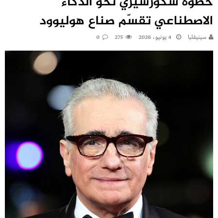
خطوة سكورسيزي نحو الذكاء
الاصطناعي تقسّم صناع هوليوود
سينيفليا
4 يونيو، 2026
275
0