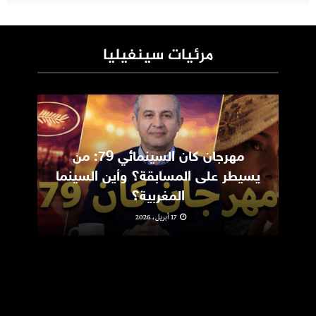
مرئيات سينفيليا
مهرجان كان السينمائي 79: من
ic
يسيطر على المسابقة؟ وأين السينما
m
المغربية؟
17 أبريل، 2026