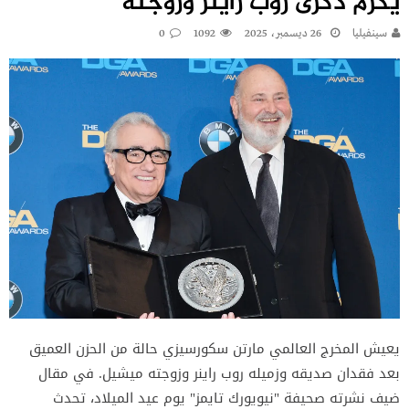
يكرّم ذكرى روب راينر وزوجته
سينفيليا
26 ديسمبر، 2025
1092
0
يعيش المخرج العالمي مارتن سكورسيزي حالة من الحزن العميق
بعد فقدان صديقه وزميله روب راينر وزوجته ميشيل. في مقال
ضيف نشرته صحيفة "نيويورك تايمز" يوم عيد الميلاد، تحدث