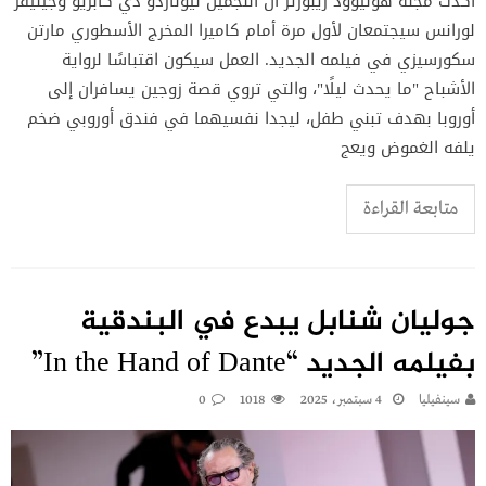
أكدت مجلة هوليوود ريبورتر أن النجمين ليوناردو دي كابريو وجينيفر
لورانس سيجتمعان لأول مرة أمام كاميرا المخرج الأسطوري مارتن
سكورسيزي في فيلمه الجديد. العمل سيكون اقتباسًا لرواية
الأشباح "ما يحدث ليلًا"، والتي تروي قصة زوجين يسافران إلى
أوروبا بهدف تبني طفل، ليجدا نفسيهما في فندق أوروبي ضخم
يلفه الغموض ويعج
متابعة القراءة
جوليان شنابل يبدع في البندقية
بفيلمه الجديد “In the Hand of Dante”
سينفيليا
4 سبتمبر، 2025
1018
0