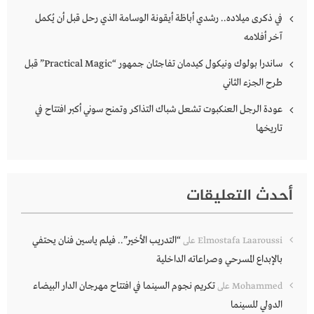
في ذكرى ميلاده.. رشدي أباظة أيقونة الوسامة الذي رحل قبل أن يُكمل
آخر أفلامه
ساندرا بولوك ونيكول كيدمان تفاجئان جمهور “Practical Magic” قبل
طرح الجزء الثاني
عودة الرجل العنكبوت تشعل شباك التذاكر وتمنح سوني أكبر افتتاح في
تاريخها
أحدث التعليقات
“التدريب الأخير”.. فيلم ياسين فنان يحتفي
Elmostafa Laaroussi
على
بالإبداع المسرحي وصراعاته الداخلية
تكريم نجوم السينما في افتتاح مهرجان الدار البيضاء
Mohammed
على
الدولي للسينما