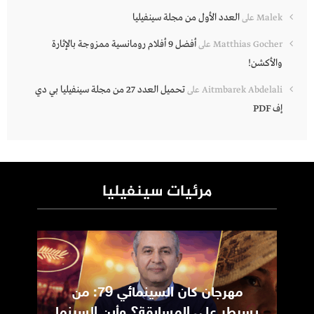
العدد الأول من مجلة سينفيليا
Malek
على
أفضل 9 أفلام رومانسية ممزوجة بالإثارة
Matthias Gocher
على
والأكشن!
تحميل العدد 27 من مجلة سينفيليا بي دي
Aitmbarek Abdelali
على
إف PDF
مرئيات سينفيليا
مهرجان كان السينمائي 79: من
ic
يسيطر على المسابقة؟ وأين السينما
m