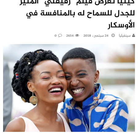
كينيا تعرض فيلم “رفيقتي” المثير
للجدل للسماح له بالمنافسة في
الأوسكار
سينفيليا
24 سبتمبر، 2018
2654
0