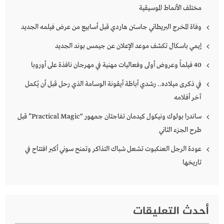
مختلف الأنماط الموسيقية
وفاة المخرج البريطاني جاستن هاردي قبل أسابيع من عرض فيلمه الجديد
إيمي باسكال تكشف موعد الإعلان عن جيمس بوند الجديد
40 فيلماً وعروض أولى وفعاليات مهنية في مهرجان نافذة على أوروبا
في ذكرى ميلاده.. رشدي أباظة أيقونة الوسامة الذي رحل قبل أن يُكمل
آخر أفلامه
ساندرا بولوك ونيكول كيدمان تفاجئان جمهور “Practical Magic” قبل
طرح الجزء الثاني
عودة الرجل العنكبوت تشعل شباك التذاكر وتمنح سوني أكبر افتتاح في
تاريخها
أحدث التعليقات