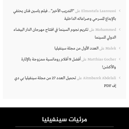
“التدريب الأخير”.. فيلم ياسين فنان يحتفي
Elmostafa Laaroussi
على
بالإبداع المسرحي وصراعاته الداخلية
تكريم نجوم السينما في افتتاح مهرجان الدار البيضاء
Mohammed
على
الدولي للسينما
العدد الأول من مجلة سينفيليا
Malek
على
أفضل 9 أفلام رومانسية ممزوجة بالإثارة
Matthias Gocher
على
والأكشن!
تحميل العدد 27 من مجلة سينفيليا بي دي
Aitmbarek Abdelali
على
إف PDF
مرئيات سينفيليا