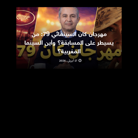
مهرجان كان السينمائي 79: من
ic
يسيطر على المسابقة؟ وأين السينما
m
المغربية؟
17 أبريل، 2026