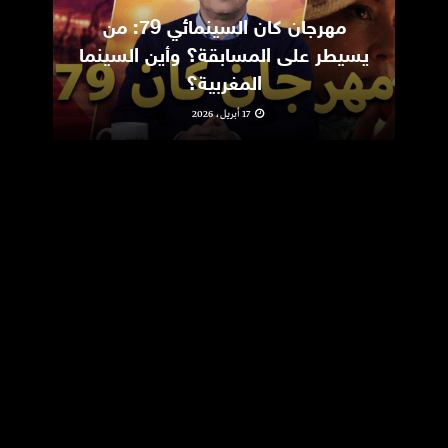
مهرجان كان السينمائي 79: من
ic
يسيطر على المسابقة؟ وأين السينما
m
المغربية؟
17 أبريل، 2026