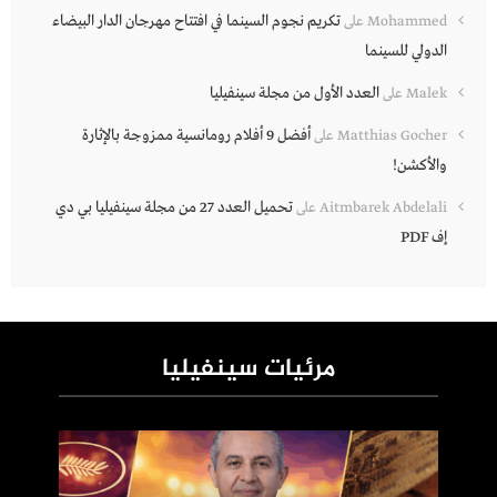
تكريم نجوم السينما في افتتاح مهرجان الدار البيضاء
Mohammed
على
الدولي للسينما
العدد الأول من مجلة سينفيليا
Malek
على
أفضل 9 أفلام رومانسية ممزوجة بالإثارة
Matthias Gocher
على
والأكشن!
تحميل العدد 27 من مجلة سينفيليا بي دي
Aitmbarek Abdelali
على
إف PDF
مرئيات سينفيليا