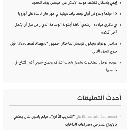
إيمي باسكال تكشف موعد الإعلان عن جيمس بوند الجديد
40 فيلماً وعروض أولى وفعاليات مهنية في مهرجان نافذة على أوروبا
في ذكرى ميلاده.. رشدي أباظة أيقونة الوسامة الذي رحل قبل أن يُكمل
آخر أفلامه
ساندرا بولوك ونيكول كيدمان تفاجئان جمهور “Practical Magic” قبل
طرح الجزء الثاني
عودة الرجل العنكبوت تشعل شباك التذاكر وتمنح سوني أكبر افتتاح في
تاريخها
أحدث التعليقات
“التدريب الأخير”.. فيلم ياسين فنان يحتفي
Elmostafa Laaroussi
على
بالإبداع المسرحي وصراعاته الداخلية