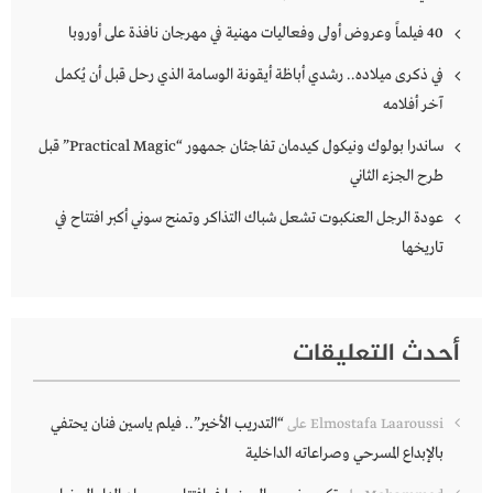
40 فيلماً وعروض أولى وفعاليات مهنية في مهرجان نافذة على أوروبا
في ذكرى ميلاده.. رشدي أباظة أيقونة الوسامة الذي رحل قبل أن يُكمل
آخر أفلامه
ساندرا بولوك ونيكول كيدمان تفاجئان جمهور “Practical Magic” قبل
طرح الجزء الثاني
عودة الرجل العنكبوت تشعل شباك التذاكر وتمنح سوني أكبر افتتاح في
تاريخها
أحدث التعليقات
“التدريب الأخير”.. فيلم ياسين فنان يحتفي
Elmostafa Laaroussi
على
بالإبداع المسرحي وصراعاته الداخلية