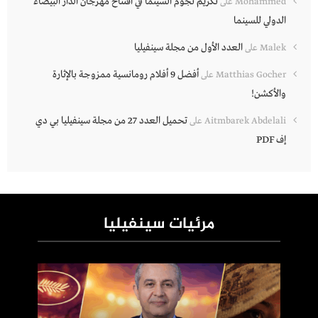
تكريم نجوم السينما في افتتاح مهرجان الدار البيضاء
Mohammed
على
الدولي للسينما
العدد الأول من مجلة سينفيليا
Malek
على
أفضل 9 أفلام رومانسية ممزوجة بالإثارة
Matthias Gocher
على
والأكشن!
تحميل العدد 27 من مجلة سينفيليا بي دي
Aitmbarek Abdelali
على
إف PDF
مرئيات سينفيليا