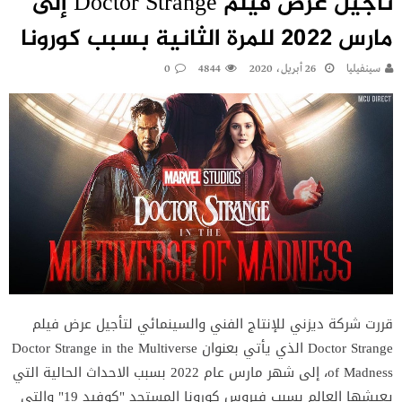
تأجيل عرض فيلم Doctor Strange إلى
مارس 2022 للمرة الثانية بسبب كورونا
سينفيليا
26 أبريل، 2020
4844
0
قررت شركة ديزني للإنتاج الفني والسينمائي لتأجيل عرض فيلم
Doctor Strange الذي يأتي بعنوان Doctor Strange in the Multiverse
of Madness، إلى شهر مارس عام 2022 بسبب الاحداث الحالية التي
يعيشها العالم بسبب فيروس كورونا المستجد "كوفيد 19" والتي