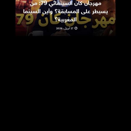
مهرجان كان السينمائي 79: من
ic
يسيطر على المسابقة؟ وأين السينما
m
المغربية؟
17 أبريل، 2026