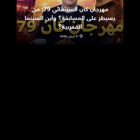
مهرجان كان السينمائي 79: من
ic
يسيطر على المسابقة؟ وأين السينما
m
المغربية؟
17 أبريل، 2026