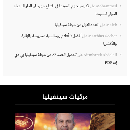
تكريم نجوم السينما في افتتاح مهرجان الدار البيضاء
Mohammed
على
الدولي للسينما
العدد الأول من مجلة سينفيليا
Malek
على
أفضل 9 أفلام رومانسية ممزوجة بالإثارة
Matthias Gocher
على
والأكشن!
تحميل العدد 27 من مجلة سينفيليا بي دي
Aitmbarek Abdelali
على
إف PDF
مرئيات سينفيليا