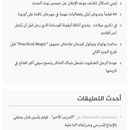
إيمي باسكال تكشف موعد الإعلان عن جيمس بوند الجديد
40 فيلماً وعروض أولى وفعاليات مهنية في مهرجان نافذة على أوروبا
في ذكرى ميلاده.. رشدي أباظة أيقونة الوسامة الذي رحل قبل أن يُكمل
آخر أفلامه
ساندرا بولوك ونيكول كيدمان تفاجئان جمهور “Practical Magic” قبل
طرح الجزء الثاني
عودة الرجل العنكبوت تشعل شباك التذاكر وتمنح سوني أكبر افتتاح في
تاريخها
أحدث التعليقات
“التدريب الأخير”.. فيلم ياسين فنان يحتفي
Elmostafa Laaroussi
على
بالإبداع المسرحي وصراعاته الداخلية