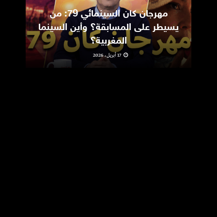
مهرجان كان السينمائي 79: من
ic
يسيطر على المسابقة؟ وأين السينما
m
المغربية؟
17 أبريل، 2026