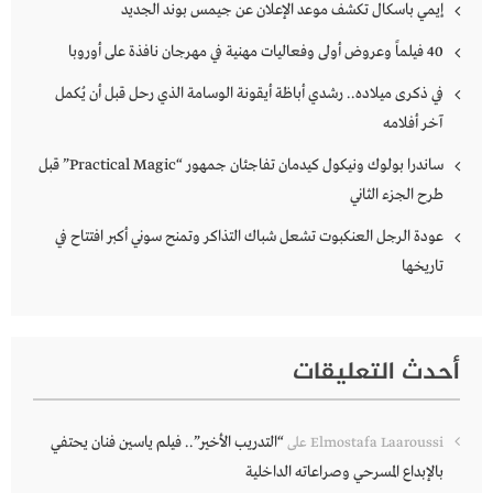
إيمي باسكال تكشف موعد الإعلان عن جيمس بوند الجديد
40 فيلماً وعروض أولى وفعاليات مهنية في مهرجان نافذة على أوروبا
في ذكرى ميلاده.. رشدي أباظة أيقونة الوسامة الذي رحل قبل أن يُكمل
آخر أفلامه
ساندرا بولوك ونيكول كيدمان تفاجئان جمهور “Practical Magic” قبل
طرح الجزء الثاني
عودة الرجل العنكبوت تشعل شباك التذاكر وتمنح سوني أكبر افتتاح في
تاريخها
أحدث التعليقات
“التدريب الأخير”.. فيلم ياسين فنان يحتفي
Elmostafa Laaroussi
على
بالإبداع المسرحي وصراعاته الداخلية