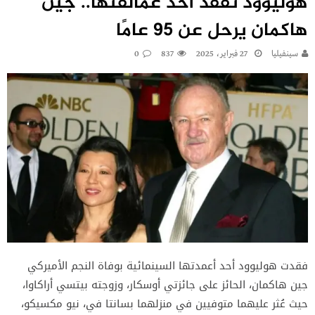
هوليوود تفقد أحد عمالقتها.. جين
هاكمان يرحل عن 95 عامًا
سينفيليا
27 فبراير، 2025
837
0
فقدت هوليوود أحد أعمدتها السينمائية بوفاة النجم الأميركي
جين هاكمان، الحائز على جائزتي أوسكار، وزوجته بيتسي أراكاوا،
حيث عُثر عليهما متوفيين في منزلهما بسانتا في، نيو مكسيكو،