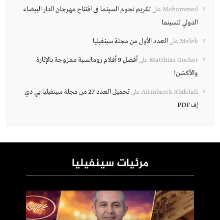
تكريم نجوم السينما في افتتاح مهرجان الدار البيضاء
Mohammed
على
الدولي للسينما
العدد الأول من مجلة سينفيليا
Malek
على
أفضل 9 أفلام رومانسية ممزوجة بالإثارة
Matthias Gocher
على
والأكشن!
تحميل العدد 27 من مجلة سينفيليا بي دي
Aitmbarek Abdelali
على
إف PDF
مرئيات سينفيليا