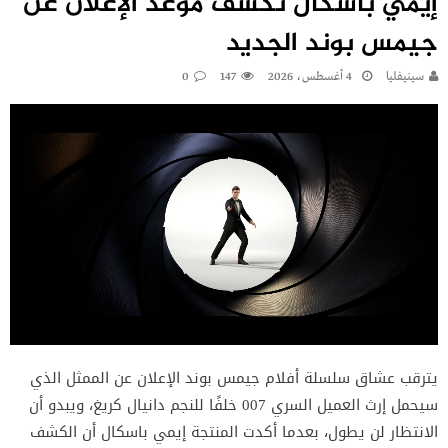
إيمي باسكال تكشف موعد الإعلان عن
جيمس بوند الجديد
سينيفليا
4 أغسطس، 2026
147
0
يترقب عشاق سلسلة أفلام جيمس بوند الإعلان عن الممثل الذي
سيحمل إرث العميل السري 007 خلفًا للنجم دانيال كريغ، ويبدو أن
الانتظار لن يطول، بعدما أكدت المنتجة إيمي باسكال أن الكشف