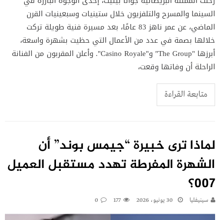
رحلت الممثلة البريطانية جوانا بيتيت، إحدى الوجوه البارزة في
السينما والمسرح والتلفزيون خلال ستينيات وسبعينيات القرن
الماضي، عن عمر ناهز 83 عامًا، بعد مسيرة فنية طويلة تركت
خلالها بصمة في عدد من الأعمال التي حظيت بشهرة واسعة،
أبرزها "The Group" و"Casino Royale". وأعلن المقربون من الفنانة
الراحلة أن وفاتها وقعت،
متابعة القراءة
لماذا ترى خبيرة “جيمس بوند” أن
الشهرة المفرطة تهدد مستقبل العميل
007؟
سينيفليا
30 يونيو، 2026
177
0