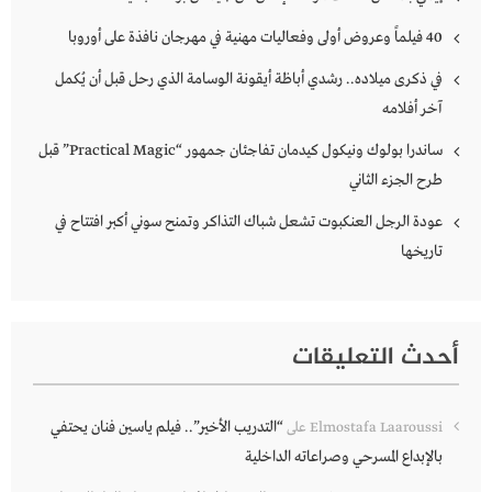
40 فيلماً وعروض أولى وفعاليات مهنية في مهرجان نافذة على أوروبا
في ذكرى ميلاده.. رشدي أباظة أيقونة الوسامة الذي رحل قبل أن يُكمل
آخر أفلامه
ساندرا بولوك ونيكول كيدمان تفاجئان جمهور “Practical Magic” قبل
طرح الجزء الثاني
عودة الرجل العنكبوت تشعل شباك التذاكر وتمنح سوني أكبر افتتاح في
تاريخها
أحدث التعليقات
“التدريب الأخير”.. فيلم ياسين فنان يحتفي
Elmostafa Laaroussi
على
بالإبداع المسرحي وصراعاته الداخلية