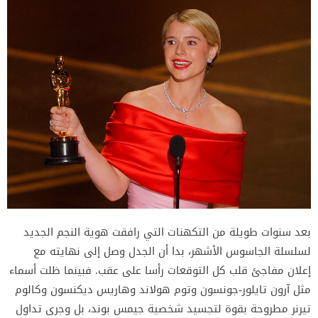
بعد سنوات طويلة من التكهنات التي رافقت هوية النجم الجديد
لسلسلة الجاسوس الأشهر، بدا أن الجدل وصل إلى نهايته مع
إعلان مفاجئ قلب كل التوقعات رأسا على عقب. فبينما ظلت أسماء
مثل آرون تايلور-جونسون وتوم هولاند وهاريس ديكنسون وكالوم
تيرنر مطروحة بقوة لتجسيد شخصية جيمس بوند، بل وجرى تداول