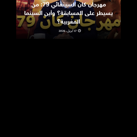
مهرجان كان السينمائي 79: من
ic
يسيطر على المسابقة؟ وأين السينما
m
المغربية؟
17 أبريل، 2026