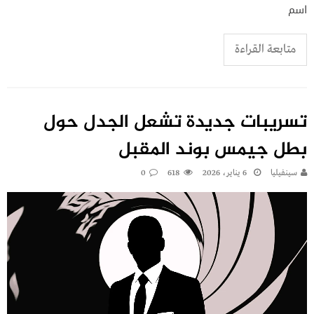
اسم
متابعة القراءة
تسريبات جديدة تشعل الجدل حول
بطل جيمس بوند المقبل
سينفيليا
6 يناير، 2026
618
0