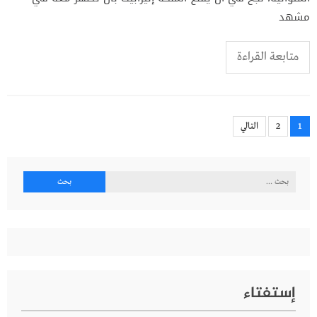
مشهد
متابعة القراءة
Posts
1
2
التالي
pagination
البحث
عن:
إستفتاء