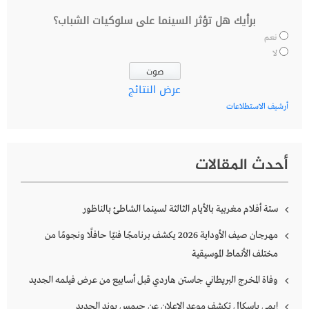
برأيك هل تؤثر السينما على سلوكيات الشباب؟
نعم
لا
عرض النتائج
أرشيف الاستطلاعات
أحدث المقالات
ستة أفلام مغربية بالأيام الثالثة لسينما الشاطئ بالناظور
مهرجان صيف الأوداية 2026 يكشف برنامجًا فنيًا حافلًا ونجومًا من
مختلف الأنماط الموسيقية
وفاة المخرج البريطاني جاستن هاردي قبل أسابيع من عرض فيلمه الجديد
إيمي باسكال تكشف موعد الإعلان عن جيمس بوند الجديد