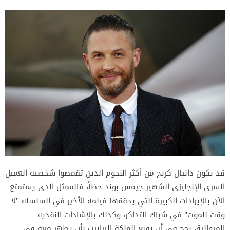
قد يكون دانيال كريج من أكثر النجوم الذين تقمصوا شخصية العميل
السري الإنجليزي الشهير جيمس بوند حظاً، فالممثل الذي يستمتع
الآن بالإيرادات الكبيرة التي يحققها فيلمه الأخير في السلسلة "لا
وقت للموت" في شباك التذاكر، وكذلك بالإشادات النقدية
المتوالية، نجح في أن يقنع الملكة إليزابيث بأن تظهر معه في