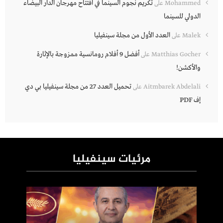
تكريم نجوم السينما في افتتاح مهرجان الدار البيضاء
Mohammed
على
الدولي للسينما
العدد الأول من مجلة سينفيليا
Malek
على
أفضل 9 أفلام رومانسية ممزوجة بالإثارة
Matthias Gocher
على
والأكشن!
تحميل العدد 27 من مجلة سينفيليا بي دي
Aitmbarek Abdelali
على
إف PDF
مرئيات سينفيليا