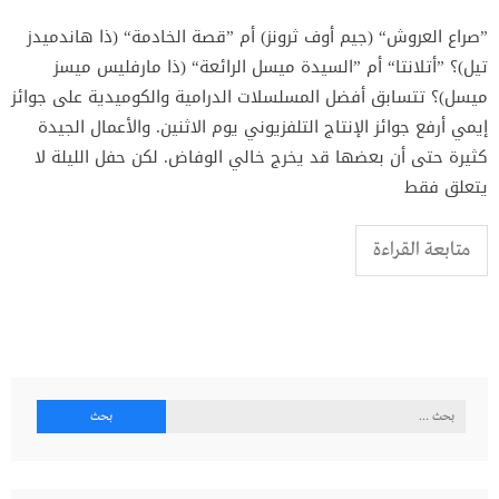
”صراع العروش“ (جيم أوف ثرونز) أم ”قصة الخادمة“ (ذا هاندميدز
تيل)؟ ”أتلانتا“ أم ”السيدة ميسل الرائعة“ (ذا مارفليس ميسز
ميسل)؟ تتسابق أفضل المسلسلات الدرامية والكوميدية على جوائز
إيمي أرفع جوائز الإنتاج التلفزيوني يوم الاثنين. والأعمال الجيدة
كثيرة حتى أن بعضها قد يخرج خالي الوفاض. لكن حفل الليلة لا
يتعلق فقط
متابعة القراءة
البحث
عن: