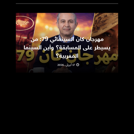
مهرجان كان السينمائي 79: من
ic
يسيطر على المسابقة؟ وأين السينما
m
المغربية؟
17 أبريل، 2026