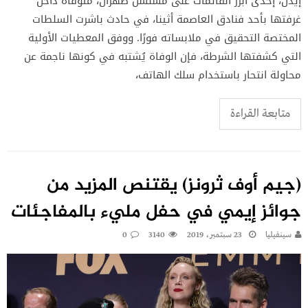
إيدن، إحدى أبرز القائمات على مسلسل طهران، متوفاة داخل
غرفتها بأحد فنادق العاصمة أثينا، في حادث باشرت السلطات
المختصة التحقيق في ملابساته فورًا. ووفق المعطيات الأولية
التي كشفتها الشرطة، فإن الوفاة يُشتبه في كونها ناجمة عن
محاولة انتحار باستخدام سلك الهاتف،
متابعة القراءة
(جيم أوف ثرونز) يقتنص المزيد من
جوائز إيمي في حفل مليء بالمفاجئات
سينفيليا
23 سبتمبر، 2019
3140
0