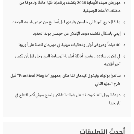
مهرجان صيف الأوداية 2026 يكشف برنامجًا فنيًا حافلًا ونجومًا من
مختلف الأنماط الموسيقية
وفاة المخرج البريطاني جاستن هاردي قبل أسابيع من عرض فيلمه الجديد
إيمي باسكال تكشف موعد الإعلان عن جيمس بوند الجديد
40 فيلماً وعروض أولى وفعاليات مهنية في مهرجان نافذة على أوروبا
في ذكرى ميلاده.. رشدي أباظة أيقونة الوسامة الذي رحل قبل أن يُكمل
آخر أفلامه
ساندرا بولوك ونيكول كيدمان تفاجئان جمهور “Practical Magic” قبل
طرح الجزء الثاني
عودة الرجل العنكبوت تشعل شباك التذاكر وتمنح سوني أكبر افتتاح في
تاريخها
أحدث التعليقات