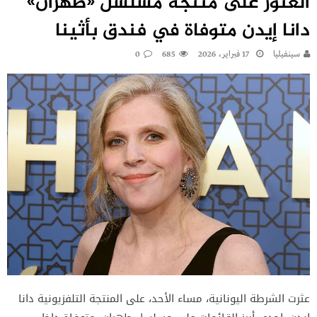
العثور على منتجة مسلسل «طهران»
دانا إيدن متوفاة في فندق بأثينا
سينفيليا
17 فبراير، 2026
685
0
عثرت الشرطة اليونانية، مساء الأحد، على المنتجة التلفزيونية دانا