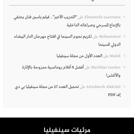
“التدريب الأخير”.. فيلم ياسين فنان يحتفي
Elmostafa Laaroussi
على
بالإبداع المسرحي وصراعاته الداخلية
تكريم نجوم السينما في افتتاح مهرجان الدار البيضاء
Mohammed
على
الدولي للسينما
العدد الأول من مجلة سينفيليا
Malek
على
أفضل 9 أفلام رومانسية ممزوجة بالإثارة
Matthias Gocher
على
والأكشن!
تحميل العدد 27 من مجلة سينفيليا بي دي
Aitmbarek Abdelali
على
إف PDF
مرئيات سينفيليا