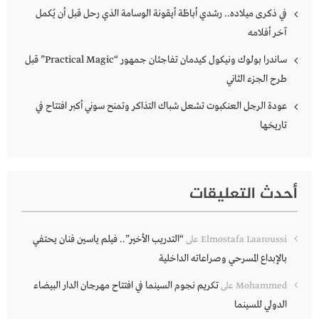
في ذكرى ميلاده.. رشدي أباظة أيقونة الوسامة الذي رحل قبل أن يُكمل
آخر أفلامه
ساندرا بولوك ونيكول كيدمان تفاجئان جمهور “Practical Magic” قبل
طرح الجزء الثاني
عودة الرجل العنكبوت تشعل شباك التذاكر وتمنح سوني أكبر افتتاح في
تاريخها
أحدث التعليقات
“التدريب الأخير”.. فيلم ياسين فنان يحتفي
Elmostafa Laaroussi
على
بالإبداع المسرحي وصراعاته الداخلية
تكريم نجوم السينما في افتتاح مهرجان الدار البيضاء
Mohammed
على
الدولي للسينما