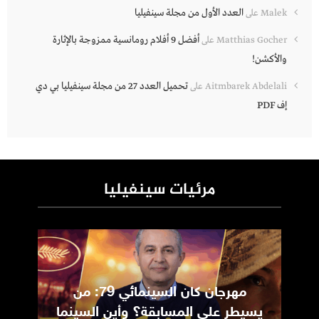
العدد الأول من مجلة سينفيليا
Malek
على
أفضل 9 أفلام رومانسية ممزوجة بالإثارة
Matthias Gocher
على
والأكشن!
تحميل العدد 27 من مجلة سينفيليا بي دي
Aitmbarek Abdelali
على
إف PDF
مرئيات سينفيليا
مهرجان كان السينمائي 79: من
ic
يسيطر على المسابقة؟ وأين السينما
m