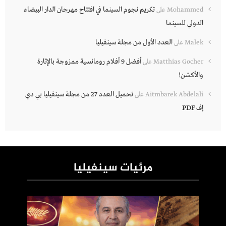
تكريم نجوم السينما في افتتاح مهرجان الدار البيضاء
Mohammed
على
الدولي للسينما
العدد الأول من مجلة سينفيليا
Malek
على
أفضل 9 أفلام رومانسية ممزوجة بالإثارة
Matthias Gocher
على
والأكشن!
تحميل العدد 27 من مجلة سينفيليا بي دي
Aitmbarek Abdelali
على
إف PDF
مرئيات سينفيليا