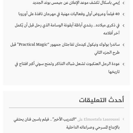
إيمي باسكال تكشف موعد الإعلان عن جيمس بوند الجديد
40 فيلماً وعروض أولى وفعاليات مهنية في مهرجان نافذة على أوروبا
في ذكرى ميلاده.. رشدي أباظة أيقونة الوسامة الذي رحل قبل أن يُكمل
آخر أفلامه
ساندرا بولوك ونيكول كيدمان تفاجئان جمهور “Practical Magic” قبل
طرح الجزء الثاني
عودة الرجل العنكبوت تشعل شباك التذاكر وتمنح سوني أكبر افتتاح في
تاريخها
أحدث التعليقات
“التدريب الأخير”.. فيلم ياسين فنان يحتفي
Elmostafa Laaroussi
على
بالإبداع المسرحي وصراعاته الداخلية