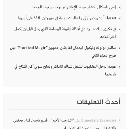
إيمي باسكال تكشف موعد الإعلان عن جيمس بوند الجديد
40 فيلماً وعروض أولى وفعاليات مهنية في مهرجان نافذة على أوروبا
في ذكرى ميلاده.. رشدي أباظة أيقونة الوسامة الذي رحل قبل أن يُكمل
آخر أفلامه
ساندرا بولوك ونيكول كيدمان تفاجئان جمهور “Practical Magic” قبل
طرح الجزء الثاني
عودة الرجل العنكبوت تشعل شباك التذاكر وتمنح سوني أكبر افتتاح في
تاريخها
أحدث التعليقات
“التدريب الأخير”.. فيلم ياسين فنان يحتفي
Elmostafa Laaroussi
على
بالإبداع المسرحي وصراعاته الداخلية