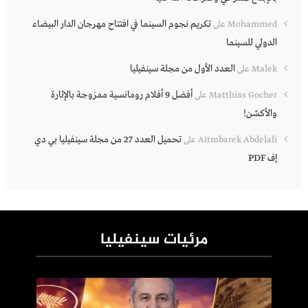
تكريم نجوم السينما في افتتاح مهرجان الدار البيضاء
Mohammed
على
الدولي للسينما
العدد الأول من مجلة سينفيليا
Malek
على
أفضل 9 أفلام رومانسية ممزوجة بالإثارة
Matthias Gocher
على
والأكشن!
تحميل العدد 27 من مجلة سينفيليا بي دي
Aitmbarek Abdelali
على
إف PDF
مرئيات سينفيليا