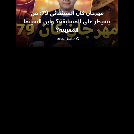
مهرجان كان السينمائي 79: من
ic
يسيطر على المسابقة؟ وأين السينما
m
المغربية؟
17 أبريل، 2026