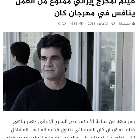
فيلم لمخرج إيراني ممنوع من العمل
ينافس في مهرجان كان
سينفيليا
14 مايو، 2018
4588
0
رغم منعه من صناعة الأفلام، قدم المخرج الإيراني جعفر بناهي
فيلما لمهرجان كان السينمائي يتناول قضية الساعة.. المشاكل
التي تواجهها الممثلات في عالم يسيطر عليه الذكور. ويدور فيلم