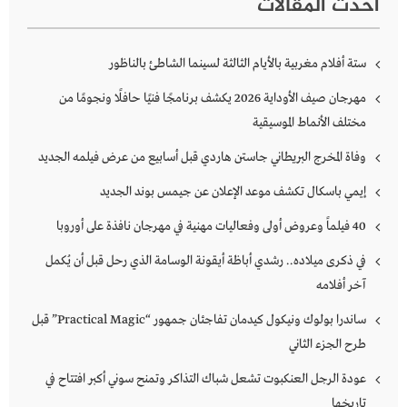
أحدث المقالات
ستة أفلام مغربية بالأيام الثالثة لسينما الشاطئ بالناظور
مهرجان صيف الأوداية 2026 يكشف برنامجًا فنيًا حافلًا ونجومًا من
مختلف الأنماط الموسيقية
وفاة المخرج البريطاني جاستن هاردي قبل أسابيع من عرض فيلمه الجديد
إيمي باسكال تكشف موعد الإعلان عن جيمس بوند الجديد
40 فيلماً وعروض أولى وفعاليات مهنية في مهرجان نافذة على أوروبا
في ذكرى ميلاده.. رشدي أباظة أيقونة الوسامة الذي رحل قبل أن يُكمل
آخر أفلامه
ساندرا بولوك ونيكول كيدمان تفاجئان جمهور “Practical Magic” قبل
طرح الجزء الثاني
عودة الرجل العنكبوت تشعل شباك التذاكر وتمنح سوني أكبر افتتاح في
تاريخها