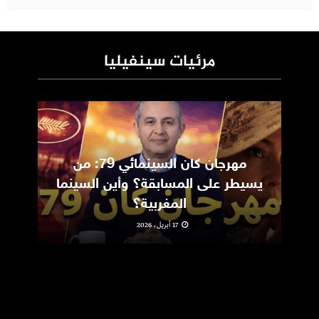
مرئيات سينفيليا
مهرجان كان السينمائي 79: من
ic
يسيطر على المسابقة؟ وأين السينما
m
المغربية؟
17 أبريل، 2026