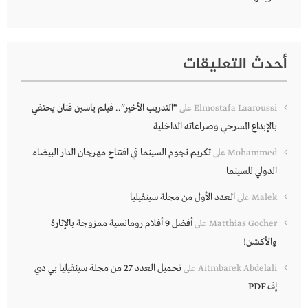
أحدث التعليقات
“التدريب الأخير”.. فيلم ياسين فنان يحتفي
Elmostafa Laaroussi
على
بالإبداع المسرحي وصراعاته الداخلية
تكريم نجوم السينما في افتتاح مهرجان الدار البيضاء
Mohammed
على
الدولي للسينما
العدد الأول من مجلة سينفيليا
Malek
على
أفضل 9 أفلام رومانسية ممزوجة بالإثارة
Matthias Gocher
على
والأكشن!
تحميل العدد 27 من مجلة سينفيليا بي دي
Aitmbarek Abdelali
على
إف PDF