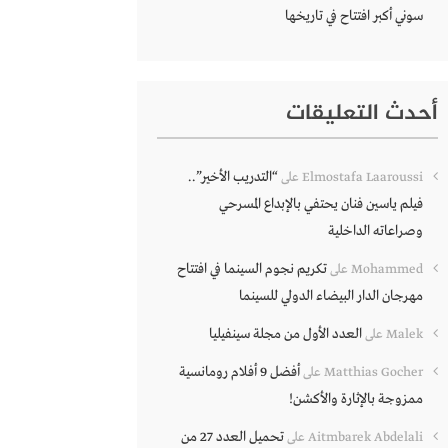
سوني أكبر افتتاح في تاريخها
أحدث التعليقات
“التدريب الأخير”..
Elmostafa Laaroussi
على
فيلم ياسين فنان يحتفي بالإبداع المسرحي
وصراعاته الداخلية
تكريم نجوم السينما في افتتاح
Mohammed
على
مهرجان الدار البيضاء الدولي للسينما
العدد الأول من مجلة سينفيليا
Malek
على
أفضل 9 أفلام رومانسية
Matthias Gocher
على
ممزوجة بالإثارة والأكشن!
تحميل العدد 27 من
Aitmbarek Abdelali
على