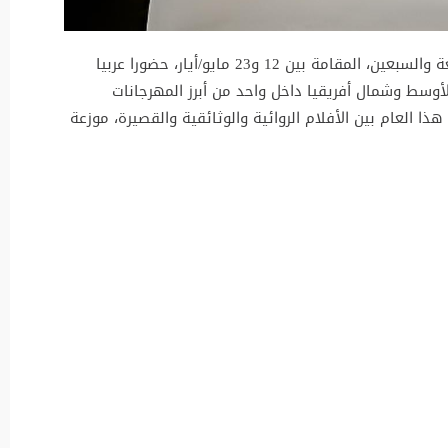
يشهد مهرجان كان السينمائي في دورته التاسعة والسبعين، المقامة بين 12 و23 مايو/أيار، حضورا عربيا
لأوسط وشمال أفريقيا داخل واحد من أبرز المهرجانات
هذا العام بين الأفلام الروائية والوثائقية والقصيرة، موزعة