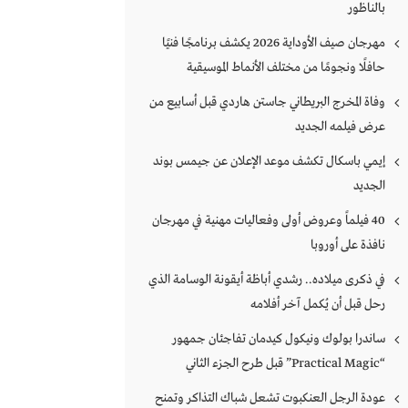
بالناظور
مهرجان صيف الأوداية 2026 يكشف برنامجًا فنيًا
حافلًا ونجومًا من مختلف الأنماط الموسيقية
وفاة المخرج البريطاني جاستن هاردي قبل أسابيع من
عرض فيلمه الجديد
إيمي باسكال تكشف موعد الإعلان عن جيمس بوند
الجديد
40 فيلماً وعروض أولى وفعاليات مهنية في مهرجان
نافذة على أوروبا
في ذكرى ميلاده.. رشدي أباظة أيقونة الوسامة الذي
رحل قبل أن يُكمل آخر أفلامه
ساندرا بولوك ونيكول كيدمان تفاجئان جمهور
“Practical Magic” قبل طرح الجزء الثاني
عودة الرجل العنكبوت تشعل شباك التذاكر وتمنح