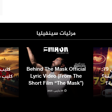
مرئيات سينفيليا
مهرجان كان السينمائي 79:
Behind The Mask Official
كليب 
بقة؟
Lyric Video (From The
كليب مغ
ية؟
Short Film “The Mask”)
29 مارس، 2025