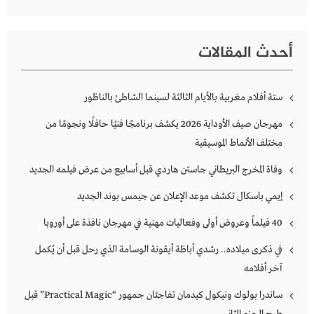
أحدث المقالات
ستة أفلام مغربية بالأيام الثالثة لسينما الشاطئ بالناظور
مهرجان صيف الأوداية 2026 يكشف برنامجًا فنيًا حافلًا ونجومًا من
مختلف الأنماط الموسيقية
وفاة المخرج البريطاني جاستن هاردي قبل أسابيع من عرض فيلمه الجديد
إيمي باسكال تكشف موعد الإعلان عن جيمس بوند الجديد
40 فيلماً وعروض أولى وفعاليات مهنية في مهرجان نافذة على أوروبا
في ذكرى ميلاده.. رشدي أباظة أيقونة الوسامة الذي رحل قبل أن يُكمل
آخر أفلامه
ساندرا بولوك ونيكول كيدمان تفاجئان جمهور “Practical Magic” قبل
طرح الجزء الثاني