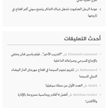
عودة الرجل العنكبوت تشعل شباك التذاكر وتمنح سوني أكبر افتتاح في
تاريخها
أحدث التعليقات
“التدريب الأخير”.. فيلم ياسين فنان يحتفي
Elmostafa Laaroussi
على
بالإبداع المسرحي وصراعاته الداخلية
تكريم نجوم السينما في افتتاح مهرجان الدار البيضاء
Mohammed
على
الدولي للسينما
العدد الأول من مجلة سينفيليا
Malek
على
أفضل 9 أفلام رومانسية ممزوجة بالإثارة
Matthias Gocher
على
والأكشن!