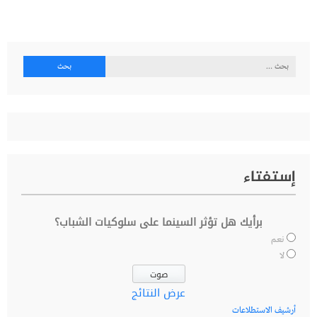
البحث
عن:
إستفتاء
برأيك هل تؤثر السينما على سلوكيات الشباب؟
نعم
لا
عرض النتائج
أرشيف الاستطلاعات