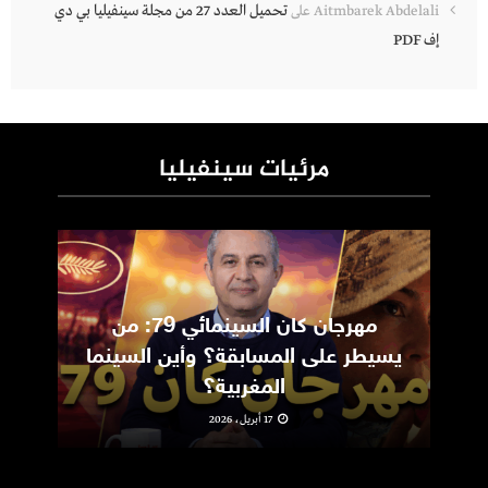
تحميل العدد 27 من مجلة سينفيليا بي دي
Aitmbarek Abdelali
على
إف PDF
مرئيات سينفيليا
مهرجان كان السينمائي 79: من
ic
يسيطر على المسابقة؟ وأين السينما
m
المغربية؟
17 أبريل، 2026