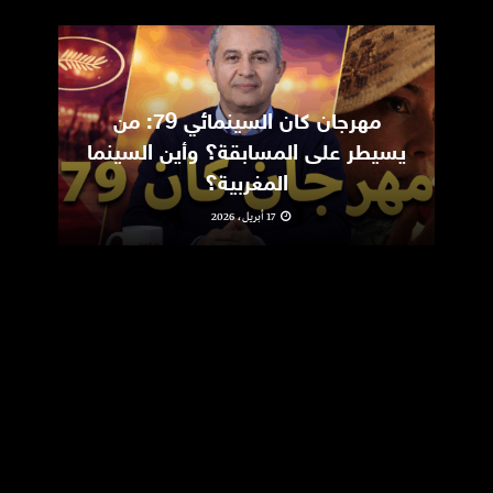
مهرجان كان السينمائي 79: من
ic
يسيطر على المسابقة؟ وأين السينما
m
المغربية؟
17 أبريل، 2026