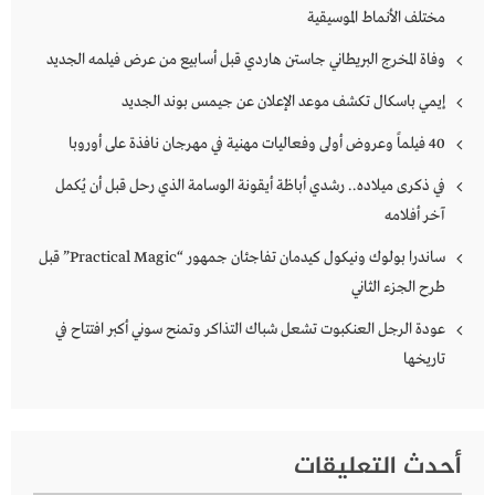
مختلف الأنماط الموسيقية
وفاة المخرج البريطاني جاستن هاردي قبل أسابيع من عرض فيلمه الجديد
إيمي باسكال تكشف موعد الإعلان عن جيمس بوند الجديد
40 فيلماً وعروض أولى وفعاليات مهنية في مهرجان نافذة على أوروبا
في ذكرى ميلاده.. رشدي أباظة أيقونة الوسامة الذي رحل قبل أن يُكمل
آخر أفلامه
ساندرا بولوك ونيكول كيدمان تفاجئان جمهور “Practical Magic” قبل
طرح الجزء الثاني
عودة الرجل العنكبوت تشعل شباك التذاكر وتمنح سوني أكبر افتتاح في
تاريخها
أحدث التعليقات