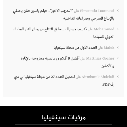
“التدريب الأخير”.. فيلم ياسين فنان يحتفي
Elmostafa Laaroussi
على
بالإبداع المسرحي وصراعاته الداخلية
تكريم نجوم السينما في افتتاح مهرجان الدار البيضاء
Mohammed
على
الدولي للسينما
العدد الأول من مجلة سينفيليا
Malek
على
أفضل 9 أفلام رومانسية ممزوجة بالإثارة
Matthias Gocher
على
والأكشن!
تحميل العدد 27 من مجلة سينفيليا بي دي
Aitmbarek Abdelali
على
إف PDF
مرئيات سينفيليا