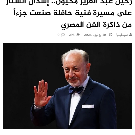
رحيل عبد العزيز مخيون.. إسدال الستار
على مسيرة فنية حافلة صنعت جزءاً
من ذاكرة الفن المصري
سينفيليا
10 يونيو، 2026
296
0