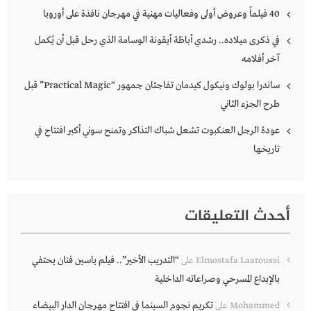
40 فيلماً وعروض أولى وفعاليات مهنية في مهرجان نافذة على أوروبا
في ذكرى ميلاده.. رشدي أباظة أيقونة الوسامة الذي رحل قبل أن يُكمل
آخر أفلامه
ساندرا بولوك ونيكول كيدمان تفاجئان جمهور “Practical Magic” قبل
طرح الجزء الثاني
عودة الرجل العنكبوت تشعل شباك التذاكر وتمنح سوني أكبر افتتاح في
تاريخها
أحدث التعليقات
“التدريب الأخير”.. فيلم ياسين فنان يحتفي
Elmostafa Laaroussi
على
بالإبداع المسرحي وصراعاته الداخلية
تكريم نجوم السينما في افتتاح مهرجان الدار البيضاء
Mohammed
على