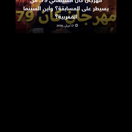
مهرجان كان السينمائي 79: من
ic
يسيطر على المسابقة؟ وأين السينما
m
المغربية؟
17 أبريل، 2026