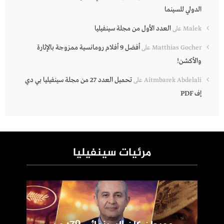
الدولي للسينما
العدد الأول من مجلة سينفيليا
Malek
على
أفضل 9 أفلام رومانسية ممزوجة بالإثارة
Matthias Gocher
على
والأكشن!
تحميل العدد 27 من مجلة سينفيليا بي دي
Aitmbarek Abdelali
على
إف PDF
مرئيات سينفيليا