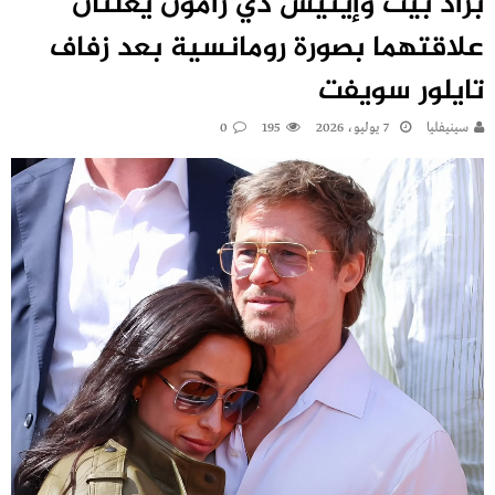
براد بيت وإينيس دي رامون يعلنان
علاقتهما بصورة رومانسية بعد زفاف
تايلور سويفت
سينيفليا
7 يوليو، 2026
195
0