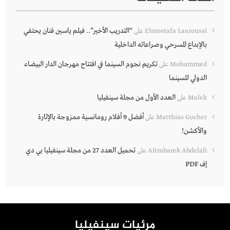
“التدريب الأخير”.. فيلم ياسين فنان يحتفي
Elmostafa Laaroussi
على
بالإبداع المسرحي وصراعاته الداخلية
تكريم نجوم السينما في افتتاح مهرجان الدار البيضاء
Mohammed
على
الدولي للسينما
العدد الأول من مجلة سينفيليا
Malek
على
أفضل 9 أفلام رومانسية ممزوجة بالإثارة
Matthias Gocher
على
والأكشن!
تحميل العدد 27 من مجلة سينفيليا بي دي
Aitmbarek Abdelali
على
إف PDF
مرئيات سينفيليا