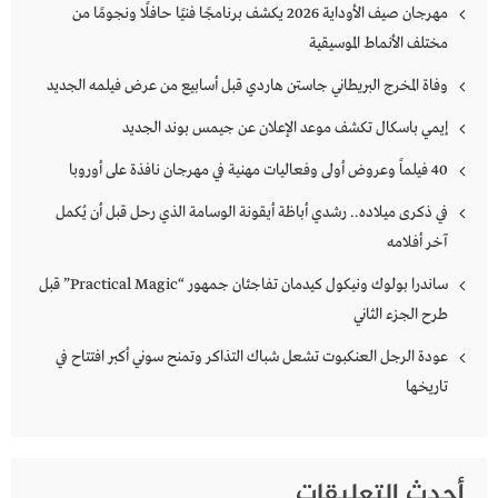
مهرجان صيف الأوداية 2026 يكشف برنامجًا فنيًا حافلًا ونجومًا من
مختلف الأنماط الموسيقية
وفاة المخرج البريطاني جاستن هاردي قبل أسابيع من عرض فيلمه الجديد
إيمي باسكال تكشف موعد الإعلان عن جيمس بوند الجديد
40 فيلماً وعروض أولى وفعاليات مهنية في مهرجان نافذة على أوروبا
في ذكرى ميلاده.. رشدي أباظة أيقونة الوسامة الذي رحل قبل أن يُكمل
آخر أفلامه
ساندرا بولوك ونيكول كيدمان تفاجئان جمهور “Practical Magic” قبل
طرح الجزء الثاني
عودة الرجل العنكبوت تشعل شباك التذاكر وتمنح سوني أكبر افتتاح في
تاريخها
أحدث التعليقات