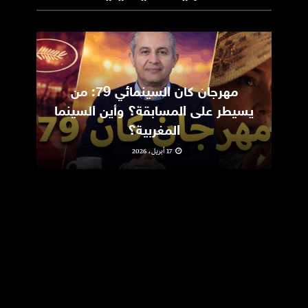
مهرجان كان السينمائي 79: من
ic
يسيطر على المسابقة؟ وأين السينما
m
المغربية؟
17 أبريل، 2026