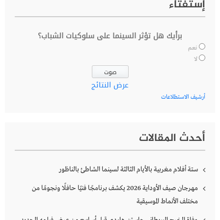
إستفتاء
برأيك هل تؤثر السينما على سلوكيات الشباب؟
نعم
لا
عرض النتائج
أرشيف الاستطلاعات
أحدث المقالات
ستة أفلام مغربية بالأيام الثالثة لسينما الشاطئ بالناظور
مهرجان صيف الأوداية 2026 يكشف برنامجًا فنيًا حافلًا ونجومًا من
مختلف الأنماط الموسيقية