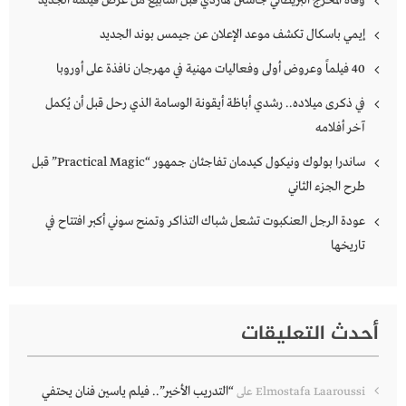
وفاة المخرج البريطاني جاستن هاردي قبل أسابيع من عرض فيلمه الجديد
إيمي باسكال تكشف موعد الإعلان عن جيمس بوند الجديد
40 فيلماً وعروض أولى وفعاليات مهنية في مهرجان نافذة على أوروبا
في ذكرى ميلاده.. رشدي أباظة أيقونة الوسامة الذي رحل قبل أن يُكمل
آخر أفلامه
ساندرا بولوك ونيكول كيدمان تفاجئان جمهور “Practical Magic” قبل
طرح الجزء الثاني
عودة الرجل العنكبوت تشعل شباك التذاكر وتمنح سوني أكبر افتتاح في
تاريخها
أحدث التعليقات
“التدريب الأخير”.. فيلم ياسين فنان يحتفي
Elmostafa Laaroussi
على