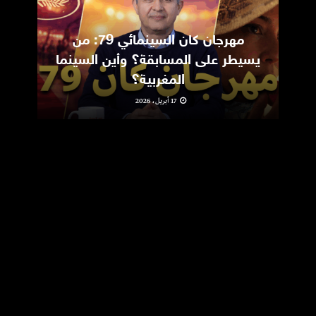
مهرجان كان السينمائي 79: من
ic
يسيطر على المسابقة؟ وأين السينما
m
المغربية؟
17 أبريل، 2026