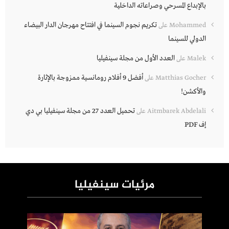
بالإبداع المسرحي وصراعاته الداخلية
تكريم نجوم السينما في افتتاح مهرجان الدار البيضاء
Mohammed
على
الدولي للسينما
العدد الأول من مجلة سينفيليا
Malek
على
أفضل 9 أفلام رومانسية ممزوجة بالإثارة
Matthias Gocher
على
والأكشن!
تحميل العدد 27 من مجلة سينفيليا بي دي
Aitmbarek Abdelali
على
إف PDF
مرئيات سينفيليا