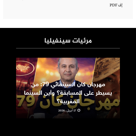
إف PDF
مرئيات سينفيليا
مهرجان كان السينمائي 79: من
ic
يسيطر على المسابقة؟ وأين السينما
m
المغربية؟
17 أبريل، 2026