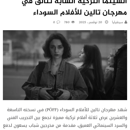
السينما التركية الشابة تتألق في
مهرجان تالين للأفلام السوداء
سينفيليا
20 نوفمبر، 2025
780
0
شهد مهرجان تالين للأفلام السوداء (PÖFF) في نسخته التاسعة
والعشرين عرض ثلاثة أفلام تركية مميزة تجمع بين التجريب الفني
والسرد السينمائي العميق، مقدمة من مخرجين شباب يسعون لدفع