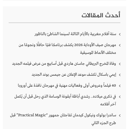
أحدث المقالات
ستة أفلام مغربية بالأيام الثالثة لسينما الشاطئ بالناظور
مهرجان صيف الأوداية 2026 يكشف برنامجًا فنيًا حافلًا ونجومًا من
مختلف الأنماط الموسيقية
وفاة المخرج البريطاني جاستن هاردي قبل أسابيع من عرض فيلمه الجديد
إيمي باسكال تكشف موعد الإعلان عن جيمس بوند الجديد
40 فيلماً وعروض أولى وفعاليات مهنية في مهرجان نافذة على أوروبا
في ذكرى ميلاده.. رشدي أباظة أيقونة الوسامة الذي رحل قبل أن يُكمل
آخر أفلامه
ساندرا بولوك ونيكول كيدمان تفاجئان جمهور “Practical Magic” قبل
طرح الجزء الثاني