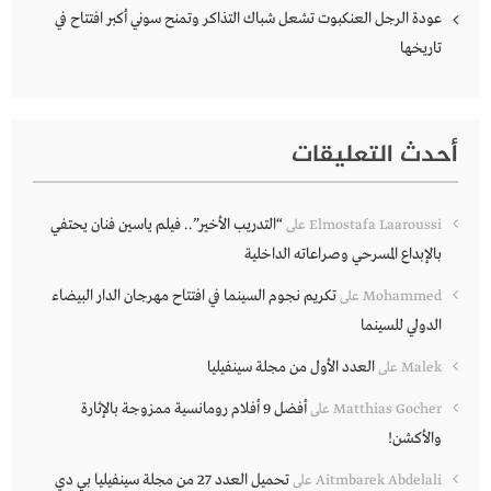
عودة الرجل العنكبوت تشعل شباك التذاكر وتمنح سوني أكبر افتتاح في
تاريخها
أحدث التعليقات
“التدريب الأخير”.. فيلم ياسين فنان يحتفي
Elmostafa Laaroussi
على
بالإبداع المسرحي وصراعاته الداخلية
تكريم نجوم السينما في افتتاح مهرجان الدار البيضاء
Mohammed
على
الدولي للسينما
العدد الأول من مجلة سينفيليا
Malek
على
أفضل 9 أفلام رومانسية ممزوجة بالإثارة
Matthias Gocher
على
والأكشن!
تحميل العدد 27 من مجلة سينفيليا بي دي
Aitmbarek Abdelali
على