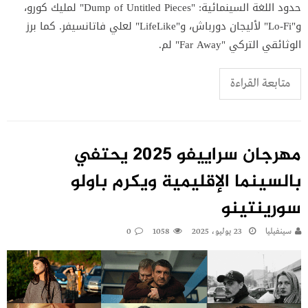
حدود اللغة السينمائية: "Dump of Untitled Pieces" لمليك كورو،
و"Lo-Fi" لأليجان دورباش، و"LifeLike" لعلي فاتانسيفر. كما برز
الوثائقي التركي "Far Away" لم.
متابعة القراءة
مهرجان سراييفو 2025 يحتفي
بالسينما الإقليمية ويكرم باولو
سورينتينو
سينفيليا
23 يوليو، 2025
1058
0