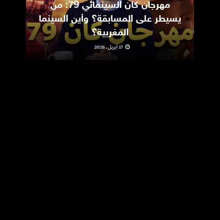
مهرجان كان السينمائي 79: من
ic
يسيطر على المسابقة؟ وأين السينما
m
المغربية؟
17 أبريل، 2026