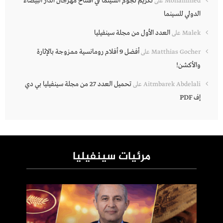
تكريم نجوم السينما في افتتاح مهرجان الدار البيضاء
Mohammed
على
الدولي للسينما
العدد الأول من مجلة سينفيليا
Malek
على
أفضل 9 أفلام رومانسية ممزوجة بالإثارة
Matthias Gocher
على
والأكشن!
تحميل العدد 27 من مجلة سينفيليا بي دي
Aitmbarek Abdelali
على
إف PDF
مرئيات سينفيليا