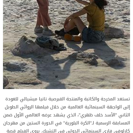
تستعد المخرجة والكاتبة والمنتجة القبرصية تانيا ميشيالي للعودة
إلى الواجهة السينمائية العالمية من خلال فيلمها الروائي الطويل
الثاني "الأسد خلف ظهري"، الذي يشهد عرضه العالمي الأول ضمن
المسابقة الرسمية لـ"الكرة البلورية" في الدورة الستين من مهرجان
كارلوفي فاري السينمائي الدولي في التشيك. يروي الفيلم قصة