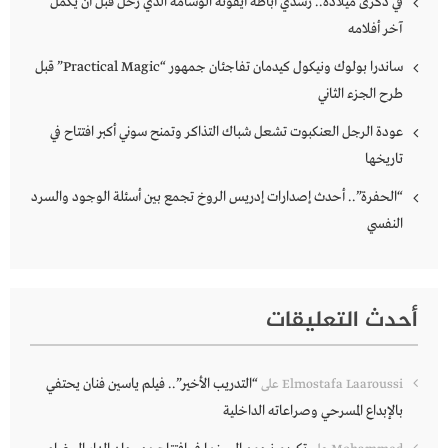
في ذكرى ميلاده.. رشدي أباظة أيقونة الوسامة الذي رحل قبل أن يُكمل
آخر أفلامه
ساندرا بولوك ونيكول كيدمان تفاجئان جمهور “Practical Magic” قبل
طرح الجزء الثاني
عودة الرجل العنكبوت تشعل شباك التذاكر وتمنح سوني أكبر افتتاح في
تاريخها
“الحفرة”.. أحدث إصدارات إدريس الروخ تجمع بين أسئلة الوجود والسرد
النفسي
أحدث التعليقات
“التدريب الأخير”.. فيلم ياسين فنان يحتفي
Elmostafa Laaroussi
على
بالإبداع المسرحي وصراعاته الداخلية