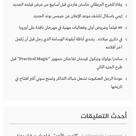
وفاة المخرج البريطاني جاستن هاردي قبل أسابيع من عرض فيلمه الجديد
إيمي باسكال تكشف موعد الإعلان عن جيمس بوند الجديد
40 فيلماً وعروض أولى وفعاليات مهنية في مهرجان نافذة على أوروبا
في ذكرى ميلاده.. رشدي أباظة أيقونة الوسامة الذي رحل قبل أن يُكمل
آخر أفلامه
ساندرا بولوك ونيكول كيدمان تفاجئان جمهور “Practical Magic” قبل
طرح الجزء الثاني
عودة الرجل العنكبوت تشعل شباك التذاكر وتمنح سوني أكبر افتتاح في
تاريخها
أحدث التعليقات
“التدريب الأخير”.. فيلم ياسين فنان يحتفي
Elmostafa Laaroussi
على