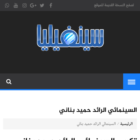
تصفح النسخة القديمة للموقع
موقع
cinephilia,سينفيليا مجلة سينمائية
إلكترونية تهتم بشؤون السينما
سينفيليا
المغربية والعربية والعالمية
السينمائي الرائد حميد بناني
⁄
الرئيسية
السينمائي الرائد حميد بناني