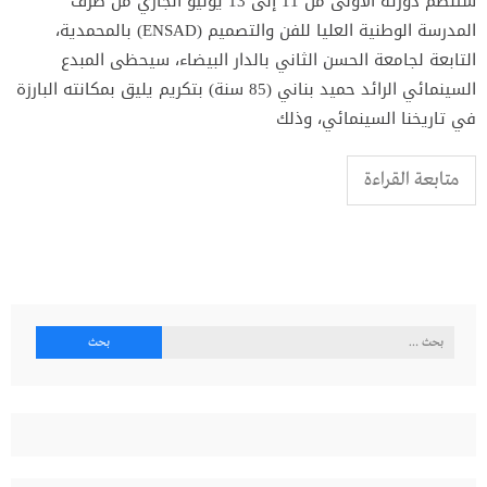
ستنظم دورته الأولى من 11 إلى 13 يونيو الجاري من طرف
المدرسة الوطنية العليا للفن والتصميم (ENSAD) بالمحمدية،
التابعة لجامعة الحسن الثاني بالدار البيضاء، سيحظى المبدع
السينمائي الرائد حميد بناني (85 سنة) بتكريم يليق بمكانته البارزة
في تاريخنا السينمائي، وذلك
متابعة القراءة
البحث
عن: