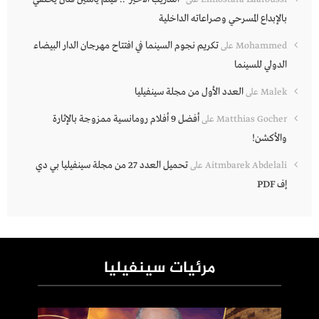
بالإبداع المسرحي وصراعاته الداخلية
تكريم نجوم السينما في افتتاح مهرجان الدار البيضاء
Mohammed
على
الدولي للسينما
العدد الأول من مجلة سينفيليا
Malek
على
أفضل 9 أفلام رومانسية ممزوجة بالإثارة
Matthias Gocher
على
والأكشن!
تحميل العدد 27 من مجلة سينفيليا بي دي
Aitmbarek Abdelali
على
إف PDF
مرئيات سينفيليا