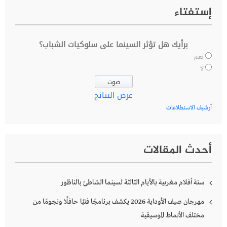
إستفتاء
برأيك هل تؤثر السينما على سلوكيات الشباب؟
نعم
لا
عرض النتائج
أرشيف الاستطلاعات
أحدث المقالات
ستة أفلام مغربية بالأيام الثالثة لسينما الشاطئ بالناظور
مهرجان صيف الأوداية 2026 يكشف برنامجًا فنيًا حافلًا ونجومًا من
مختلف الأنماط الموسيقية