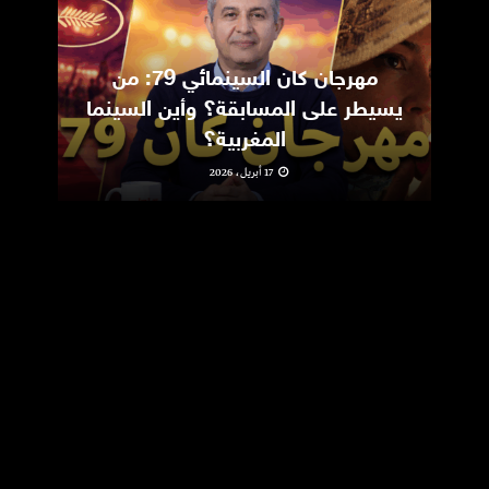
مهرجان كان السينمائي 79: من
ic
يسيطر على المسابقة؟ وأين السينما
m
المغربية؟
17 أبريل، 2026