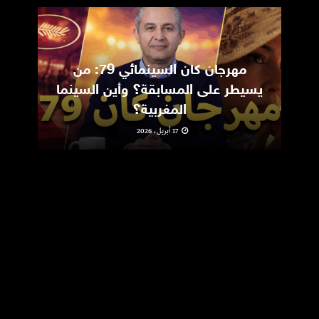
مهرجان كان السينمائي 79: من
ic
يسيطر على المسابقة؟ وأين السينما
m
المغربية؟
17 أبريل، 2026