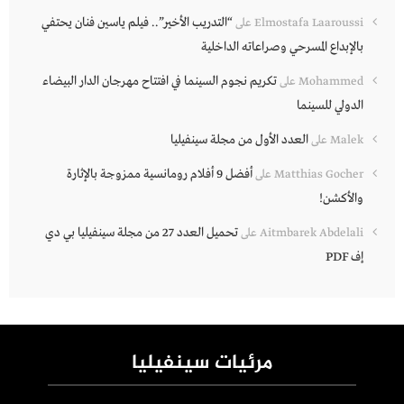
“التدريب الأخير”.. فيلم ياسين فنان يحتفي
Elmostafa Laaroussi
على
بالإبداع المسرحي وصراعاته الداخلية
تكريم نجوم السينما في افتتاح مهرجان الدار البيضاء
Mohammed
على
الدولي للسينما
العدد الأول من مجلة سينفيليا
Malek
على
أفضل 9 أفلام رومانسية ممزوجة بالإثارة
Matthias Gocher
على
والأكشن!
تحميل العدد 27 من مجلة سينفيليا بي دي
Aitmbarek Abdelali
على
إف PDF
مرئيات سينفيليا