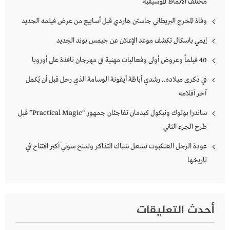
مختلف الأنماط الموسيقية
وفاة المخرج البريطاني جاستن هاردي قبل أسابيع من عرض فيلمه الجديد
إيمي باسكال تكشف موعد الإعلان عن جيمس بوند الجديد
40 فيلماً وعروض أولى وفعاليات مهنية في مهرجان نافذة على أوروبا
في ذكرى ميلاده.. رشدي أباظة أيقونة الوسامة الذي رحل قبل أن يُكمل
آخر أفلامه
ساندرا بولوك ونيكول كيدمان تفاجئان جمهور “Practical Magic” قبل
طرح الجزء الثاني
عودة الرجل العنكبوت تشعل شباك التذاكر وتمنح سوني أكبر افتتاح في
تاريخها
أحدث التعليقات