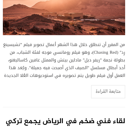
من المقرر أن تنطلق خلال هذا الشهر أعمال تصوير فيلم "تشيسينغ
رِد" (Chasing Red)، وهو فيلم رومانسي موجه لفئة الشباب، من
بطولة نجمة "ريفر ديل" مادلين بيتش والممثل غافين كاساليغنو،
أحد أبطال مسلسل "الصيف الذي أصبحت فيه جميلة". ويُعد هذا
العمل أول فيلم طويل يتم تصويره في استوديوهات العُلا الجديدة
متابعة القراءة
لقاء فني ضخم في الرياض يجمع تركي