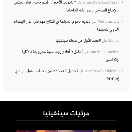
“التدريب الأخير”.. فيلم ياسين فنان يحتفي
Elmostafa Laaroussi
على
بالإبداع المسرحي وصراعاته الداخلية
تكريم نجوم السينما في افتتاح مهرجان الدار البيضاء
Mohammed
على
الدولي للسينما
العدد الأول من مجلة سينفيليا
Malek
على
أفضل 9 أفلام رومانسية ممزوجة بالإثارة
Matthias Gocher
على
والأكشن!
تحميل العدد 27 من مجلة سينفيليا بي دي
Aitmbarek Abdelali
على
إف PDF
مرئيات سينفيليا