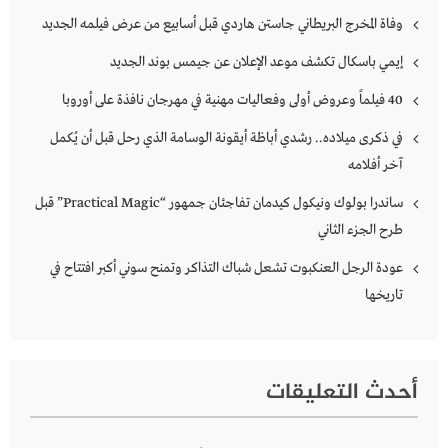
وفاة المخرج البريطاني جاستن هاردي قبل أسابيع من عرض فيلمه الجديد
إيمي باسكال تكشف موعد الإعلان عن جيمس بوند الجديد
40 فيلماً وعروض أولى وفعاليات مهنية في مهرجان نافذة على أوروبا
في ذكرى ميلاده.. رشدي أباظة أيقونة الوسامة الذي رحل قبل أن يُكمل
آخر أفلامه
ساندرا بولوك ونيكول كيدمان تفاجئان جمهور “Practical Magic” قبل
طرح الجزء الثاني
عودة الرجل العنكبوت تشعل شباك التذاكر وتمنح سوني أكبر افتتاح في
تاريخها
أحدث التعليقات