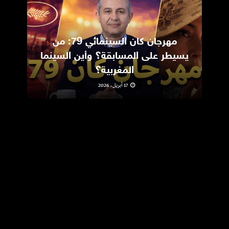
مهرجان كان السينمائي 79: من
ic
يسيطر على المسابقة؟ وأين السينما
m
المغربية؟
17 أبريل، 2026