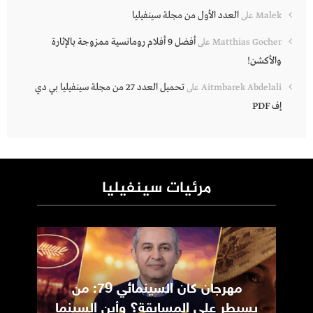
العدد الأول من مجلة سينفيليا
Malek
على
أفضل 9 أفلام رومانسية ممزوجة بالإثارة
Matthias Gocher
على
والأكشن!
تحميل العدد 27 من مجلة سينفيليا بي دي
Aitmbarek Abdelali
على
إف PDF
مرئيات سينفيليا
مهرجان كان السينمائي 79: من
ic
يسيطر على المسابقة؟ وأين السينما
m