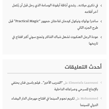
في ذكرى ميلاده.. رشدي أباظة أيقونة الوسامة الذي رحل قبل أن يُكمل
آخر أفلامه
ساندرا بولوك ونيكول كيدمان تفاجئان جمهور “Practical Magic” قبل
طرح الجزء الثاني
عودة الرجل العنكبوت تشعل شباك التذاكر وتمنح سوني أكبر افتتاح في
تاريخها
أحدث التعليقات
“التدريب الأخير”.. فيلم ياسين فنان يحتفي
Elmostafa Laaroussi
على
بالإبداع المسرحي وصراعاته الداخلية
تكريم نجوم السينما في افتتاح مهرجان الدار البيضاء
Mohammed
على
الدولي للسينما