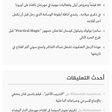
40 فيلماً وعروض أولى وفعاليات مهنية في مهرجان نافذة على أوروبا
في ذكرى ميلاده.. رشدي أباظة أيقونة الوسامة الذي رحل قبل أن يُكمل
آخر أفلامه
ساندرا بولوك ونيكول كيدمان تفاجئان جمهور “Practical Magic” قبل
طرح الجزء الثاني
عودة الرجل العنكبوت تشعل شباك التذاكر وتمنح سوني أكبر افتتاح في
تاريخها
أحدث التعليقات
“التدريب الأخير”.. فيلم ياسين فنان يحتفي
Elmostafa Laaroussi
على
بالإبداع المسرحي وصراعاته الداخلية
تكريم نجوم السينما في افتتاح مهرجان الدار البيضاء
Mohammed
على