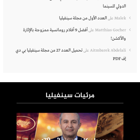
الدولي للسينما
العدد الأول من مجلة سينفيليا
Malek
على
أفضل 9 أفلام رومانسية ممزوجة بالإثارة
Matthias Gocher
على
والأكشن!
تحميل العدد 27 من مجلة سينفيليا بي دي
Aitmbarek Abdelali
على
إف PDF
مرئيات سينفيليا