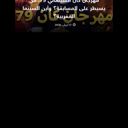
مهرجان كان السينمائي 79: من
ic
يسيطر على المسابقة؟ وأين السينما
m
المغربية؟
17 أبريل، 2026