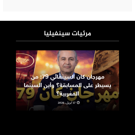
مرئيات سينفيليا
مهرجان كان السينمائي 79: من
ic
يسيطر على المسابقة؟ وأين السينما
m
المغربية؟
17 أبريل، 2026