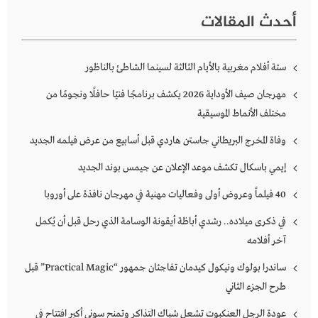
أحدث المقالات
ستة أفلام مغربية بالأيام الثالثة لسينما الشاطئ بالناظور
مهرجان صيف الأوداية 2026 يكشف برنامجًا فنيًا حافلًا ونجومًا من
مختلف الأنماط الموسيقية
وفاة المخرج البريطاني جاستن هاردي قبل أسابيع من عرض فيلمه الجديد
إيمي باسكال تكشف موعد الإعلان عن جيمس بوند الجديد
40 فيلماً وعروض أولى وفعاليات مهنية في مهرجان نافذة على أوروبا
في ذكرى ميلاده.. رشدي أباظة أيقونة الوسامة الذي رحل قبل أن يُكمل
آخر أفلامه
ساندرا بولوك ونيكول كيدمان تفاجئان جمهور “Practical Magic” قبل
طرح الجزء الثاني
عودة الرجل العنكبوت تشعل شباك التذاكر وتمنح سوني أكبر افتتاح في