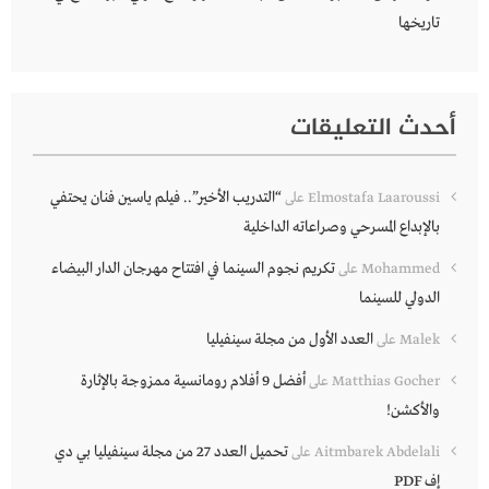
تاريخها
أحدث التعليقات
“التدريب الأخير”.. فيلم ياسين فنان يحتفي
Elmostafa Laaroussi
على
بالإبداع المسرحي وصراعاته الداخلية
تكريم نجوم السينما في افتتاح مهرجان الدار البيضاء
Mohammed
على
الدولي للسينما
العدد الأول من مجلة سينفيليا
Malek
على
أفضل 9 أفلام رومانسية ممزوجة بالإثارة
Matthias Gocher
على
والأكشن!
تحميل العدد 27 من مجلة سينفيليا بي دي
Aitmbarek Abdelali
على
إف PDF