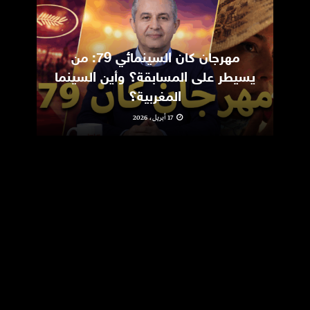
مهرجان كان السينمائي 79: من
ic
يسيطر على المسابقة؟ وأين السينما
m
المغربية؟
17 أبريل، 2026