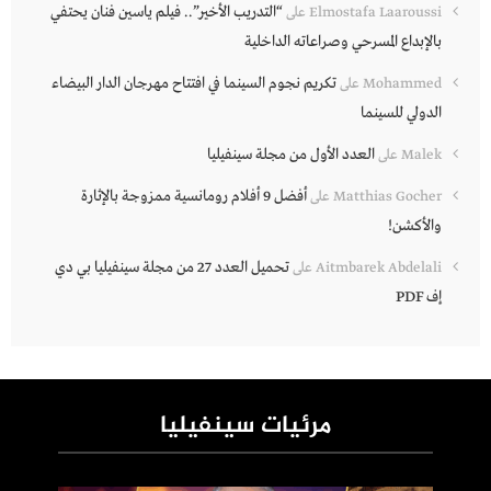
“التدريب الأخير”.. فيلم ياسين فنان يحتفي
Elmostafa Laaroussi
على
بالإبداع المسرحي وصراعاته الداخلية
تكريم نجوم السينما في افتتاح مهرجان الدار البيضاء
Mohammed
على
الدولي للسينما
العدد الأول من مجلة سينفيليا
Malek
على
أفضل 9 أفلام رومانسية ممزوجة بالإثارة
Matthias Gocher
على
والأكشن!
تحميل العدد 27 من مجلة سينفيليا بي دي
Aitmbarek Abdelali
على
إف PDF
مرئيات سينفيليا