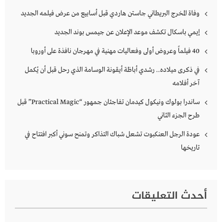
وفاة المخرج البريطاني جاستن هاردي قبل أسابيع من عرض فيلمه الجديد
إيمي باسكال تكشف موعد الإعلان عن جيمس بوند الجديد
40 فيلماً وعروض أولى وفعاليات مهنية في مهرجان نافذة على أوروبا
في ذكرى ميلاده.. رشدي أباظة أيقونة الوسامة الذي رحل قبل أن يُكمل
آخر أفلامه
ساندرا بولوك ونيكول كيدمان تفاجئان جمهور “Practical Magic” قبل
طرح الجزء الثاني
عودة الرجل العنكبوت تشعل شباك التذاكر وتمنح سوني أكبر افتتاح في
تاريخها
أحدث التعليقات