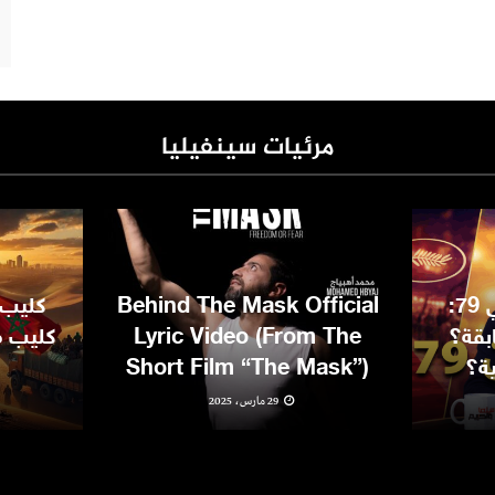
مرئيات سينفيليا
مهرجان كان السينمائي 79:
Behind The Mask Official
كليب 
بقة؟
Lyric Video (From The
كليب مغ
ية؟
Short Film “The Mask”)
29 مارس، 2025