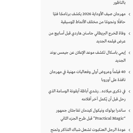
بالناظور
مهرجان صيف الأوداية 2026 يكشف برنامجًا فنيًا
حافلًا ونجومًا من مختلف الأنماط الموسيقية
وفاة المخرج البريطاني جاستن هاردي قبل أسابيع من
عرض فيلمه الجديد
إيمي باسكال تكشف موعد الإعلان عن جيمس بوند
الجديد
40 فيلماً وعروض أولى وفعاليات مهنية في مهرجان
نافذة على أوروبا
في ذكرى ميلاده.. رشدي أباظة أيقونة الوسامة الذي
رحل قبل أن يُكمل آخر أفلامه
ساندرا بولوك ونيكول كيدمان تفاجئان جمهور
“Practical Magic” قبل طرح الجزء الثاني
عودة الرجل العنكبوت تشعل شباك التذاكر وتمنح