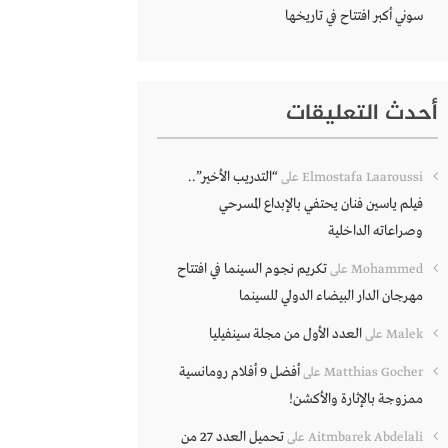
سوني أكبر افتتاح في تاريخها
أحدث التعليقات
“التدريب الأخير”..
Elmostafa Laaroussi
على
فيلم ياسين فنان يحتفي بالإبداع المسرحي
وصراعاته الداخلية
تكريم نجوم السينما في افتتاح
Mohammed
على
مهرجان الدار البيضاء الدولي للسينما
العدد الأول من مجلة سينفيليا
Malek
على
أفضل 9 أفلام رومانسية
Matthias Gocher
على
ممزوجة بالإثارة والأكشن!
تحميل العدد 27 من
Aitmbarek Abdelali
على