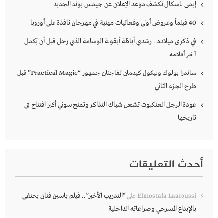
إيمي باسكال تكشف موعد الإعلان عن جيمس بوند الجديد
40 فيلماً وعروض أولى وفعاليات مهنية في مهرجان نافذة على أوروبا
في ذكرى ميلاده.. رشدي أباظة أيقونة الوسامة الذي رحل قبل أن يُكمل
آخر أفلامه
ساندرا بولوك ونيكول كيدمان تفاجئان جمهور “Practical Magic” قبل
طرح الجزء الثاني
عودة الرجل العنكبوت تشعل شباك التذاكر وتمنح سوني أكبر افتتاح في
تاريخها
أحدث التعليقات
“التدريب الأخير”.. فيلم ياسين فنان يحتفي
Elmostafa Laaroussi
على
بالإبداع المسرحي وصراعاته الداخلية