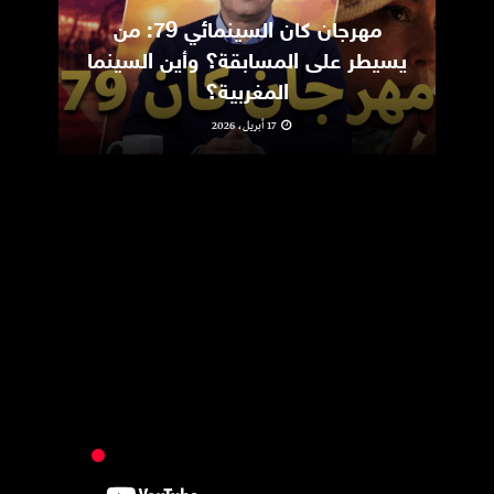
مهرجان كان السينمائي 79: من
ic
يسيطر على المسابقة؟ وأين السينما
m
المغربية؟
17 أبريل، 2026