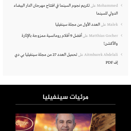
تكريم نجوم السينما في افتتاح مهرجان الدار البيضاء
Mohammed
على
الدولي للسينما
العدد الأول من مجلة سينفيليا
Malek
على
أفضل 9 أفلام رومانسية ممزوجة بالإثارة
Matthias Gocher
على
والأكشن!
تحميل العدد 27 من مجلة سينفيليا بي دي
Aitmbarek Abdelali
على
إف PDF
مرئيات سينفيليا