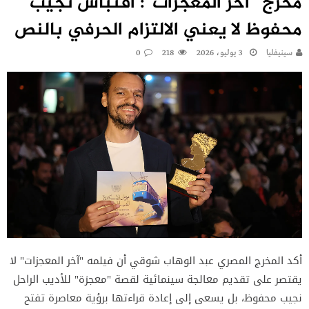
مخرج “آخر المعجزات”: اقتباس نجيب
محفوظ لا يعني الالتزام الحرفي بالنص
سينيفليا
3 يوليو، 2026
218
0
أكد المخرج المصري عبد الوهاب شوقي أن فيلمه "آخر المعجزات" لا
يقتصر على تقديم معالجة سينمائية لقصة "معجزة" للأديب الراحل
نجيب محفوظ، بل يسعى إلى إعادة قراءتها برؤية معاصرة تفتح