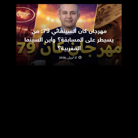
مهرجان كان السينمائي 79: من
ic
يسيطر على المسابقة؟ وأين السينما
m
المغربية؟
17 أبريل، 2026