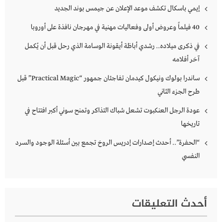
إيمي باسكال تكشف موعد الإعلان عن جيمس بوند الجديد
40 فيلماً وعروض أولى وفعاليات مهنية في مهرجان نافذة على أوروبا
في ذكرى ميلاده.. رشدي أباظة أيقونة الوسامة الذي رحل قبل أن يُكمل
آخر أفلامه
ساندرا بولوك ونيكول كيدمان تفاجئان جمهور “Practical Magic” قبل
طرح الجزء الثاني
عودة الرجل العنكبوت تشعل شباك التذاكر وتمنح سوني أكبر افتتاح في
تاريخها
“الحفرة”.. أحدث إصدارات إدريس الروخ تجمع بين أسئلة الوجود والسرد
النفسي
أحدث التعليقات