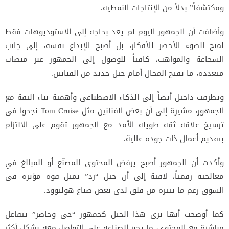
ومكتشفاً” بدلاً من الإنتاجات النمطية.
وأضافت أن الجمهور اليوم لم يعد بحاجة إلى الاستوديوهات فقط
لمنح الضوء الأخضر للأفكار، بل أصبح الإبداع نفسه، إلى جانب
الشجاعة والمواهب، كافياً للوصول إلى الجمهور عبر منصات
متعددة، ما يفتح المجال أمام جيل جديد من الفنانين.
وتطرقت داخيل أيضاً إلى الذكاء الاصطناعي وأهمية بناء الثقة مع
الجمهور، مشيرة إلى أن بعض الفنانين مثل
Tom Cruise
نجحوا في
ترسيخ علاقة ثقة طويلة الأمد مع الجمهور تقوم على الالتزام
بتقديم أعمال ذات جودة عالية.
وأكدت أن الجمهور أصبح يرفض المحتوى المصنّع أو المبالغ في
معالجته رقمياً، لافتة إلى أن جيل “زد” يمثل قوة مؤثرة في
السوق رغم ما يثيره من قلق لدى بعض صناع هوليوود.
كما أوضحت أنها ترى هذا الجيل كجمهور “حي وحاضر” يتفاعل
مباشرة مع المحتوى، ما يجبر الصناعة على التواصل معه بشكل أكثر