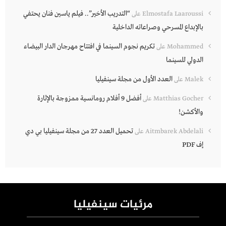
“التدريب الأخير”.. فيلم ياسين فنان يحتفي
Elmostafa Laaroussi
على
بالإبداع المسرحي وصراعاته الداخلية
تكريم نجوم السينما في افتتاح مهرجان الدار البيضاء
Mohammed
على
الدولي للسينما
العدد الأول من مجلة سينفيليا
Malek
على
أفضل 9 أفلام رومانسية ممزوجة بالإثارة
Matthias Gocher
على
والأكشن!
تحميل العدد 27 من مجلة سينفيليا بي دي
Aitmbarek Abdelali
على
إف PDF
مرئيات سينفيليا