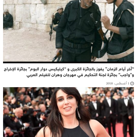
“آخر أيام الزمان” يفوز بالجائزة الكبرى و “كيليكيس دوار البوم” بجائزة الإخراج
و”واجب” بجائزة لجنة التحكيم في مهرجان وهران للفيلم العربي
1 أغسطس، 2018