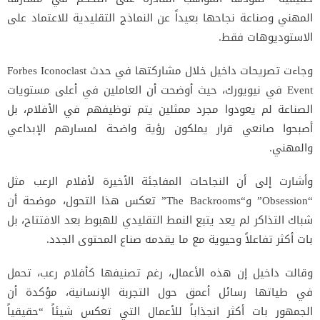
المهني وصناعة نجاحها بعيداً عن النماذج التقليدية للاعتماد على
الاستوديوهات فقط.
وجاءت تصريحات داخيل خلال مشاركتها في حدث
Forbes Iconoclast
Event
في نيويورك، حيث أوضحت أن العاملين في أعلى مستويات
الصناعة لم يعودوا مجرد ممثلين يتم توظيفهم في الأفلام، بل
أصبحوا صانعي قرار يملكون رؤية واضحة لمسارهم الإبداعي
والمهني.
وأشارت إلى أن النجاحات المفاجئة الأخيرة لأفلام الرعب مثل
“Obsession” و“The Backrooms” تعكس هذا التحول، موضحة أن
شباك التذاكر لم يعد يتبع النمط التقليدي للهبوط بعد الافتتاح، بل
بات أكثر تفاعلاً وحيوية مع ما يقدمه صناع المحتوى الجدد.
وقالت داخيل إن هذه الأعمال، رغم تصنيفها كأفلام رعب، تحمل
في طياتها رسائل أعمق حول التجربة الإنسانية، مؤكدة أن
الجمهور بات أكثر انجذاباً للأعمال التي تعكس شيئاً “حقيقياً