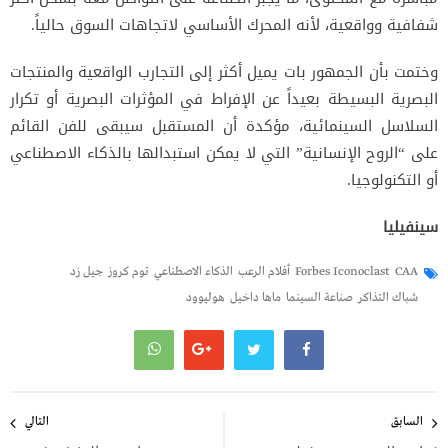
شفافية وواقعية، لأنه المحرك الأساسي لاتجاهات السوق حالياً.
وختمت بأن الجمهور بات يميل أكثر إلى التجارب الواقعية والمنتجات
البصرية البسيطة بعيداً عن الإفراط في المؤثرات البصرية أو تكرار
السلاسل السينمائية، مؤكدة أن المستقبل سيبقى للفن القائم
على “الروح الإنسانية” التي لا يمكن استبدالها بالذكاء الاصطناعي
أو التكنولوجيا.
سينفيليا
CAA
Forbes Iconoclast
أفلام الرعب
الذكاء الاصطناعي
توم كروز
جيل زد
شباك التذاكر
صناعة السينما
ماها داخيل
هوليوود
تصفّح
المقالات
السابق
التالي